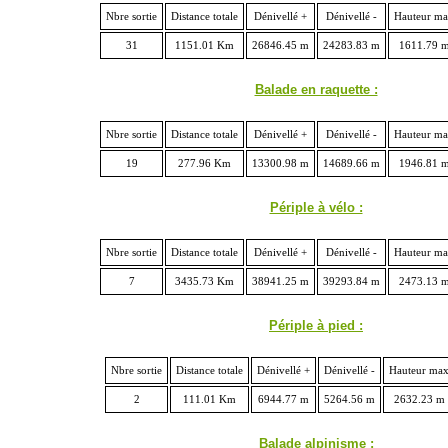
Nbre sortie
Distance totale
Dénivellé +
Dénivellé -
Hauteur m
31
1151.01 Km
26846.45 m
24283.83 m
1611.79 
Balade en raquette :
Nbre sortie
Distance totale
Dénivellé +
Dénivellé -
Hauteur m
19
277.96 Km
13300.98 m
14689.66 m
1946.81 
Périple à vélo :
Nbre sortie
Distance totale
Dénivellé +
Dénivellé -
Hauteur m
7
3435.73 Km
38941.25 m
39293.84 m
2473.13 
Périple à pied :
Nbre sortie
Distance totale
Dénivellé +
Dénivellé -
Hauteur ma
2
111.01 Km
6944.77 m
5264.56 m
2632.23 m
Balade alpinisme :