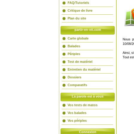
©
OpenS
FAQ/Tutoriels
Critique de livre
Plan du site
partir-en-vtt.com
Carte globale
Nous p
10/08/2
Balades
Ainsi, s
Périples
Tout es
Test de matériel
Entretien du matériel
Dossiers
Comparatifs
La parole est à vous
Vos tests de matos
Vos balades
Vos périples
Connexion