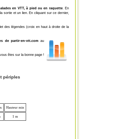
balades en VTT, à pied ou en raquette
. En
 sortie et un lien. En cliquant sur ce dernier,
let des légendes (croix en haut à droite de la
es de partir-en-vtt.com
au
vous êtes sur la bonne page !
t périples
ax
Hauteur min
m
1 m