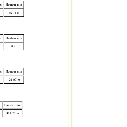
ax
Hauteur min
m
15.04 m
ax
Hauteur min
m
0 m
ax
Hauteur min
m
-21.97 m
x
Hauteur min
381.78 m