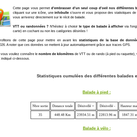
treetMap
contributors
Cette page vous permet
d'embrasser d'un seul coup d'oeil nos différentes 
cliquant sur une icône, une
infobulle
s'ouvre et vous propose des statistiques de la
vous arriverez directement sur le récit de balade.
VTT ou randonnées ?
N'hésitez à choisir
le type de balade à afficher
via l'ong
carte) en cochant ou non les catégories désirées !
rofitons de cette page pour mettre en avant les
statistiques de la base de donné
026. A noter que ces données se mettent à jour automatiquement grâce aux traces GPS.
i vous vouliez connaître le
nombre de kilomètres
de VTT ou de rando (à pied ou raquette), 
t indiqué ci-dessous.
Statistiques cumulées des différentes balades e
Balade à pied :
Nbre sortie
Distance totale
Dénivellé +
Dénivellé -
Hauteur m
35
448.48 Km
23934.51 m
22813.96 m
1847.31 
Balade à vélo :