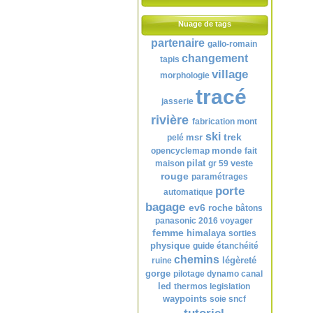
Nuage de tags
partenaire
gallo-romain
changement
tapis
village
morphologie
tracé
jasserie
rivière
fabrication
mont
ski
trek
msr
pelé
monde
opencyclemap
fait
pilat
veste
maison
gr 59
rouge
paramétrages
porte
automatique
bagage
ev6
roche
bâtons
panasonic
2016
voyager
femme
himalaya
sorties
physique
guide
étanchéité
chemins
légèreté
ruine
gorge
pilotage
dynamo
canal
led
thermos
legislation
waypoints
soie
sncf