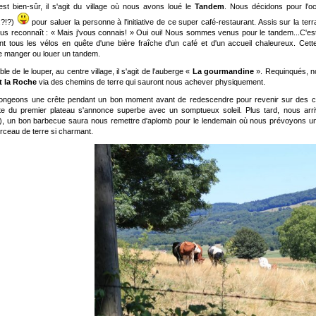
est bien-sûr, il s'agit du village où nous avons loué le
Tandem
. Nous décidons pour l'occ
..?!?)
pour saluer la personne à l'initiative de ce super café-restaurant. Assis sur la ter
ous reconnaît : « Mais j'vous connais! » Oui oui! Nous sommes venus pour le tandem...C'est 
ent tous les vélos en quête d'une bière fraîche d'un café et d'un accueil chaleureux. Ce
 manger ou louer un tandem.
le de le louper, au centre village, il s'agit de l'auberge «
La gourmandine
». Requinqués, no
t la Roche
via des chemins de terre qui sauront nous achever physiquement.
ongeons une crête pendant un bon moment avant de redescendre pour revenir sur des c
e du premier plateau s'annonce superbe avec un somptueux soleil. Plus tard, nous arr
), un bon barbecue saura nous remettre d'aplomb pour le lendemain où nous prévoyons une
orceau de terre si charmant.