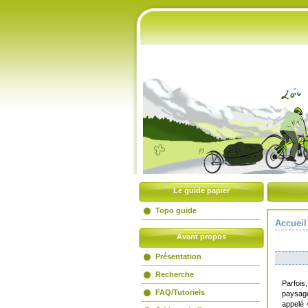
Accueil
Livre d'or
Liens amis
Le guide papier
Topo guide
Accueil
Avant propos
Présentation
Recherche
Parfois
FAQ/Tutoriels
paysage
appelé 