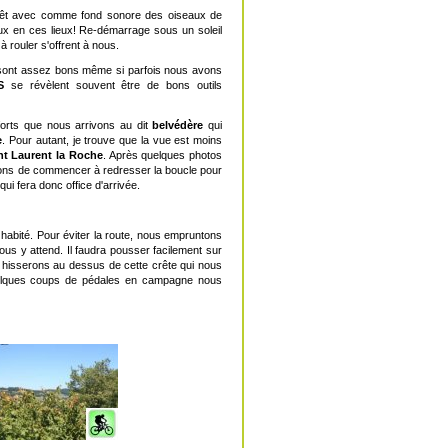
forêt avec comme fond sonore des oiseaux de
ux en ces lieux! Re-démarrage sous un soleil
 rouler s'offrent à nous.
 sont assez bons même si parfois nous avons
S
se révèlent souvent être de bons outils
forts que nous arrivons au dit
belvédère
qui
e
. Pour autant, je trouve que la vue est moins
nt Laurent la Roche
. Après quelques photos
dons de commencer à redresser la boucle pour
qui fera donc office d'arrivée.
habité. Pour éviter la route, nous empruntons
nous y attend. Il faudra pousser facilement sur
hisserons au dessus de cette crête qui nous
 quelques coups de pédales en campagne nous