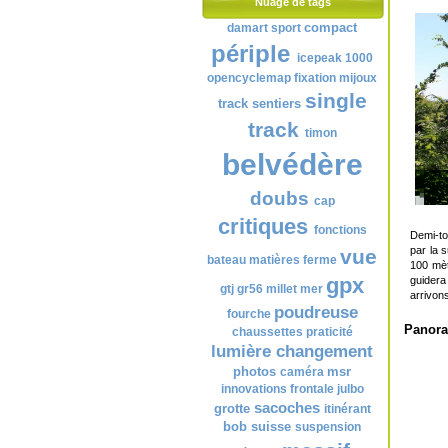
Nuage de tags
compact
damart sport
périple
icepeak 1000
opencyclemap
fixation
mijoux
single
track
sentiers
track
timon
belvédère
doubs
cap
critiques
fonctions
Demi-to
par la 
vue
bateau
matières
ferme
100 mèt
gpx
guider
gtj
gr56
millet
mer
arrivons
poudreuse
fourche
Panora
chaussettes
praticité
lumière
changement
photos
msr
caméra
innovations
frontale
julbo
sacoches
grotte
itinérant
bob
suisse
suspension