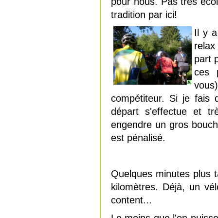
pour nous. Pas très éc
tradition par ici!
Il y 
relax
part 
ces 
vous)
compétiteur. Si je fais
départ s'effectue et t
engendre un gros boucho
est pénalisé.
Quelques minutes plus t
kilomètres. Déjà, un v
content...