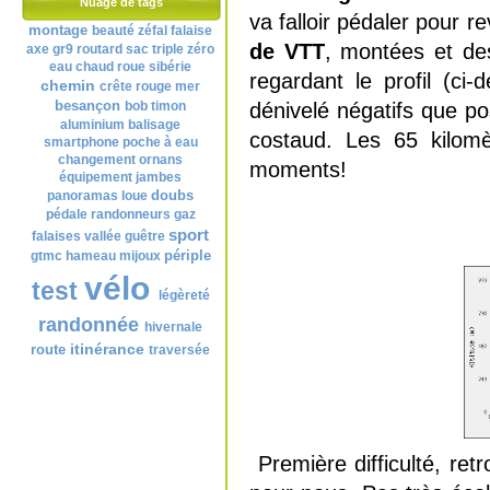
Nuage de tags
va falloir pédaler pour r
montage
beauté
zéfal
falaise
de VTT
, montées et des
axe
gr9
routard
sac
triple zéro
eau
chaud
roue
sibérie
regardant le profil (c
chemin
crête
rouge
mer
besançon
bob
timon
dénivelé négatifs que po
aluminium
balisage
costaud. Les 65 kilomè
smartphone
poche à eau
changement
ornans
moments!
équipement
jambes
doubs
panoramas
loue
pédale
randonneurs
gaz
sport
falaises
vallée
guêtre
périple
gtmc
hameau
mijoux
vélo
test
légèreté
randonnée
hivernale
itinérance
route
traversée
Première difficulté, re