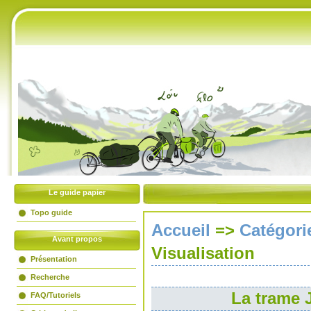
Accueil
Livre d'or
Liens amis
Partenaires
Flux RSS
Le guide papier
Topo guide
Accueil
=>
Catégori
Avant propos
Visualisation
Présentation
Recherche
La trame J
FAQ/Tutoriels