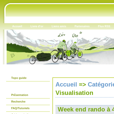
Accueil
Livre d'or
Liens amis
Partenaires
Flux RSS
Le guide papier
Topo guide
Accueil
=>
Catégori
Avant propos
Visualisation
Présentation
Recherche
Week end rando à 4
FAQ/Tutoriels