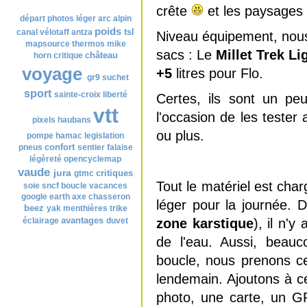
Nuage de tags
crête
et les paysages à
départ
photos
léger
arc alpin
poids
tsl
canal
vélotaff
antza
Niveau équipement, nous s
mapsource
thermos
mike
sacs : Le
Millet Trek Li
château
horn
critique
voyage
+5
litres pour Flo.
gr9
suchet
sport
sainte-croix
liberté
Certes, ils sont un p
vtt
l'occasion de les tester
pixels
haubans
ou plus.
pompe
hamac
legislation
confort
pneus
sentier
falaise
légèreté
opencyclemap
vaude
jura
critiques
gtmc
Tout le matériel est cha
soie
sncf
boucle
vacances
google earth
axe
chasseron
léger pour la journée. D
beez
yak
menthières
trike
avantages
éclairage
duvet
zone karstique
), il n'
de l'eau. Aussi, beauc
boucle, nous prenons c
lendemain. Ajoutons à c
photo, une carte, un G