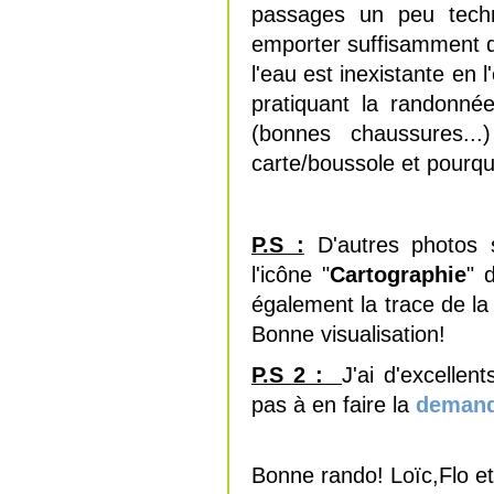
passages un peu techn
emporter suffisamment d'
l'eau est inexistante en
pratiquant la randonné
(bonnes chaussures..
carte/boussole et pourq
P.S :
D'autres photos s
l'icône "
Cartographie
" 
également la trace de la
Bonne visualisation!
P.S 2 :
J'ai d'excellen
pas à en faire la
deman
Bonne rando! Loïc,Flo et