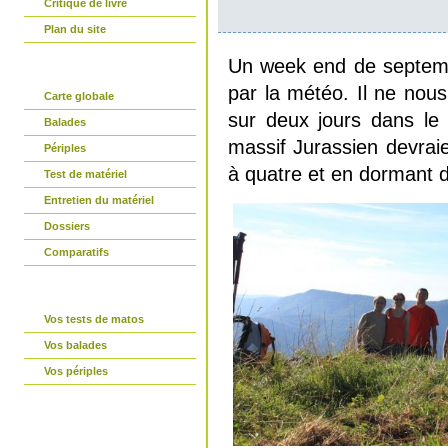
Critique de livre
Plan du site
Un week end de septemb
partir-en-vtt.com
par la météo. Il ne nou
Carte globale
sur deux jours dans le
Balades
massif Jurassien devraien
Périples
à quatre et en dormant 
Test de matériel
Entretien du matériel
Dossiers
Comparatifs
La parole est à vous
Vos tests de matos
Vos balades
Vos périples
Connexion