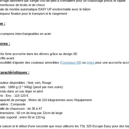
errage talonnière par sangle cou-de-pied à crémaillère pour un chaussage précis et rapide
mortisseur de bruits et de chocs
ale de montée automatique EASY UP enclenchable avec le bâton
loqueur fixation pour le transport et le rangement
e :
 crampons interchangeables en acier
ires :
rès forte accroche dans les dévers grâce au design 3D
riffe avant
ossibilité d'ajouter des couteaux amovibles
(Couteaux S5)
ou
grips
pour une accroche accr
aractéristiques :
ouleur disponibles : Noir, vert, Rouge
oids : 1880 g (2 * 940g) (pesé par mes soins)
endu dans un sac léger et aéré
rix : Env. : 115-120 €
apacité de portage : Moins de 110 kilogrammes avec l'équipement.
atière : Composite
aille de chaussure : de 36 à 47
imensions : 60 cm de long par 22cm de large
oids suporté : entre 50 et 120 kg
ne saison et le début d’une seconde que nous utilisons les TSL 325 Escape Easy pour des bal