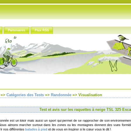
Partenaires
Flux RSS
=>
Catégories des Tests
=>
Randonnée
=>
Visualisation
Test et avis sur les raquettes à neige TSL 325 Esc
onnée est un loisir mais aussi un sport qui permet de se rapprocher de son environnement, 
Nous aimons marcher surtout dans les zones ou les montagnes donnent des vues formid
ir nos différentes
balades à pied
et de vous en inspirer si le cœur vous le dit !