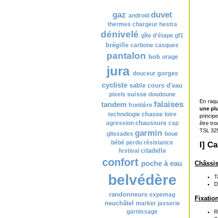
Nuage de tags
gaz
duvet
android
thermes
chargeur
hestra
dénivelé
gîte d'étape
gf1
brégille
carbone
casques
pantalon
bob
orage
jura
gorges
douceur
cycliste
sable
cours d'eau
suisse
pixels
doudoune
En raqu
falaises
tandem
frontière
une pl
chasse
technologie
loire
princip
chaussure
agression
cap
être tr
TSL 325
garmin
glissades
boue
bébé
perdu
résistance
I] C
citadelle
festival
confort
poche à eau
Châssis
belvédère
T
D
randonneurs
expemag
Fixation
neuchâtel
marker
jasserie
garnissage
R