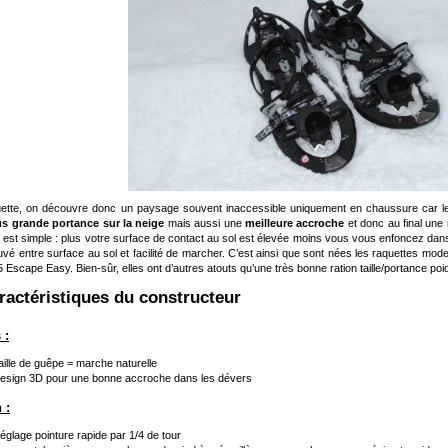
ette, on découvre donc un paysage souvent inaccessible uniquement en chaussure car les 
us grande portance sur la neige
mais aussi une
meilleure accroche
et donc au final une 
e est simple : plus votre surface de contact au sol est élevée moins vous vous enfoncez dan
ouvé entre surface au sol et facilité de marcher. C’est ainsi que sont nées les raquettes mo
 Escape Easy. Bien-sûr, elles ont d’autres atouts qu’une très bonne ration taille/portance poid
aractéristiques du constructeur
 :
aille de guêpe = marche naturelle
esign 3D pour une bonne accroche dans les dévers
 :
églage pointure rapide par 1/4 de tour