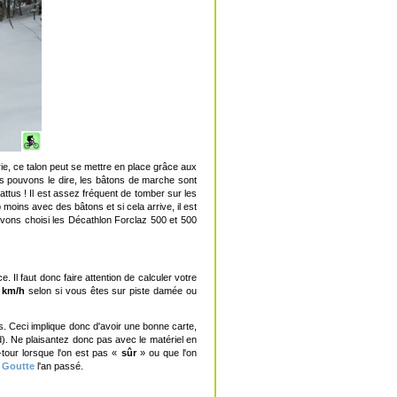
ie, ce talon peut se mettre en place grâce aux
us pouvons le dire, les bâtons de marche sont
ttus ! Il est assez fréquent de tomber sur les
oins avec des bâtons et si cela arrive, il est
avons choisi les Décathlon Forclaz 500 et 500
 Il faut donc faire attention de calculer votre
4 km/h
selon si vous êtes sur piste damée ou
les. Ceci implique donc d'avoir une bonne carte,
ard). Ne plaisantez donc pas avec le matériel en
i-tour lorsque l'on est pas «
sûr
» ou que l'on
a Goutte
l'an passé.