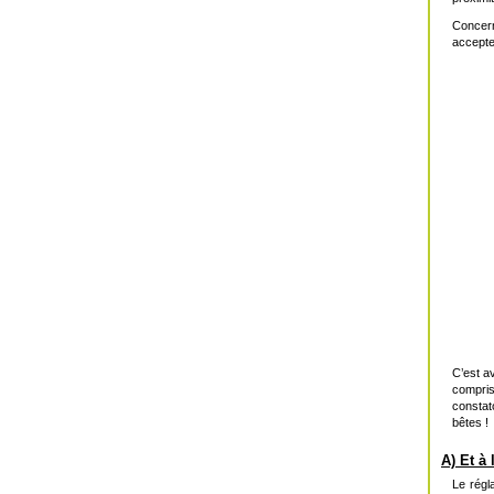
Concern
accepte
C’est a
compris
constato
bêtes !
A) Et à 
Le régla