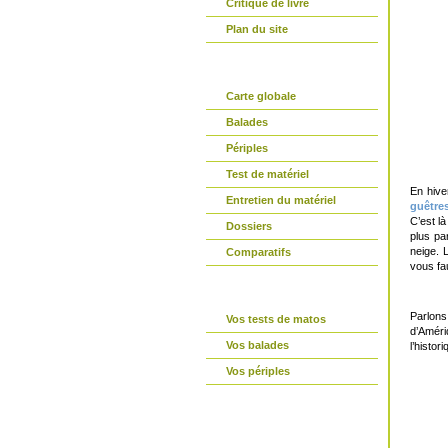
Critique de livre
Plan du site
partir-en-vtt.com
Carte globale
Balades
Périples
Test de matériel
En hive
Entretien du matériel
guêtre
C’est l
Dossiers
plus par
neige. 
Comparatifs
vous fa
La parole est à vous
Parlons
Vos tests de matos
d’Améri
Vos balades
l’histor
Vos périples
Connexion