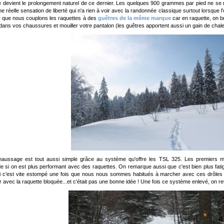
e devient le prolongement naturel de ce dernier. Les quelques 900 grammes par pied ne se r
e réelle sensation de liberté qui n'a rien à voir avec la randonnée classique surtout lorsque l
r que nous couplons les raquettes à des
guêtres de la même marque
car en raquette, on b
 dans vos chaussures et mouiller votre pantalon (les guêtres apportent aussi un gain de chale
aussage est tout aussi simple grâce au système qu'offre les TSL 325. Les premiers mè
 si on est plus performant avec des raquettes. On remarque aussi que c'est bien plus fati
i c'est vite estompé une fois que nous nous sommes habitués à marcher avec ces drôles 
avec la raquette bloquée...et c'était pas une bonne idée ! Une fois ce système enlevé, on retro