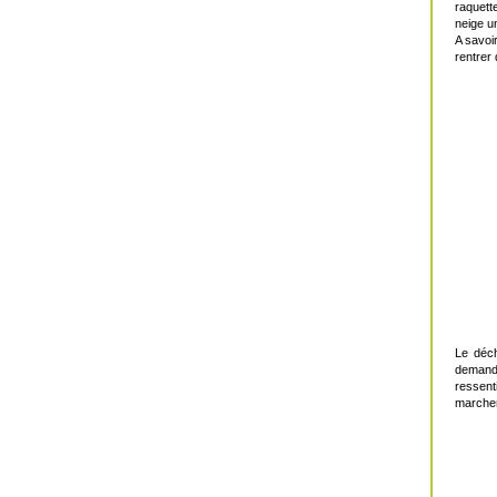
raquett
neige un
A savoi
rentrer
Le déch
demande
ressent
marcher 