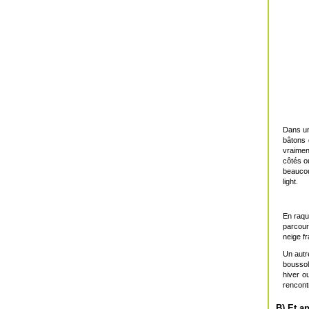
Dans u
bâtons 
vraimen
côtés o
beaucou
light.
En raqu
parcour
neige fr
Un autre
boussole
hiver o
rencont
B) Et ap