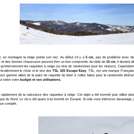
r, en montagne la neige pointe son nez. Au début s’il y a
5 cm
, pas de problème avec de
s
et des bonnes chaussures peuvent être un bon compromis. Au-delà de
15 cm
, il devient 
à qu’interviennent les raquettes à neige (ou skis de randonnées pour les skieurs). Cependant,
ticulièrement le choix et le test des
TSL 325 Escape Easy
. TSL, est une marque Française
Leur gamme allant de la paire de raquette de loisir à celles faites pour la randonnée itinéra
ut selon votre
budget et vos utilisations
.
 rapidement de la naissance des raquettes à neige. Cet objet a été inventé puis utilisé plu
que du Nord. Le ski a été quant à lui inventé en Eurasie. Si cela vous intéresse davantage, 
ique complet.