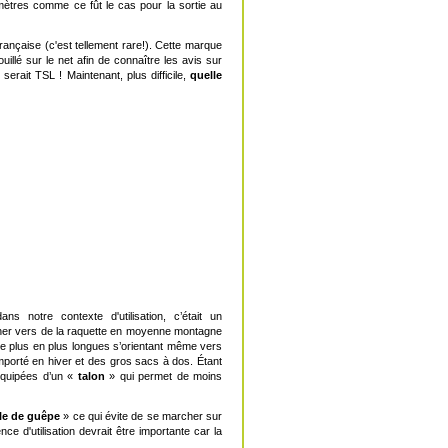
mètres comme ce fût le cas pour la sortie au
Française (c'est tellement rare!). Cette marque
illé sur le net afin de connaître les avis sur
erait TSL ! Maintenant, plus difficile,
quelle
notre contexte d'utilisation, c’était un
ourner vers de la raquette en moyenne montagne
de plus en plus longues s’orientant même vers
mporté en hiver et des gros sacs à dos. Étant
équipées d’un «
talon
» qui permet de moins
lle de guêpe
» ce qui évite de se marcher sur
e d'utilisation devrait être importante car la