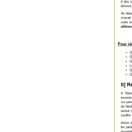
à des s
dessus 
Au dépa
m’avait
cette m
référen
Pour ré
Q
Q
Q
L
Q
Q
II] 
A l’ép
investi
sur pis
de l’it
donné q
souffrir
Aussi, 
les pie
proximi