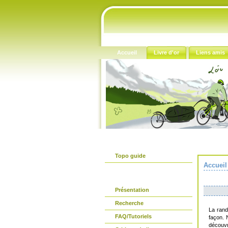
Accueil
Livre d'or
Liens amis
Le guide papier
Topo guide
Accueil
Avant propos
Présentation
Recherche
La rand
FAQ/Tutoriels
façon. 
découvr