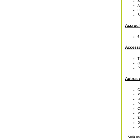
S
A
C
B
Accroch
6
Accesso
T
G
P
Autres c
C
P
V
P
C
M
T
D
P
Voilà u