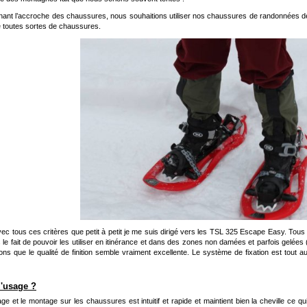
ant l’accroche des chaussures, nous souhaitions utiliser nos chaussures de randonnées de
 toutes sortes de chaussures.
vec tous ces critères que petit à petit je me suis dirigé vers les TSL 325 Escape Easy. Tou
 le fait de pouvoir les utiliser en itinérance et dans des zones non damées et parfois gelées
ns que le qualité de finition semble vraiment excellente. Le système de fixation est tout auss
l'usage ?
ge et le montage sur les chaussures est intuitif et rapide et maintient bien la cheville ce qui