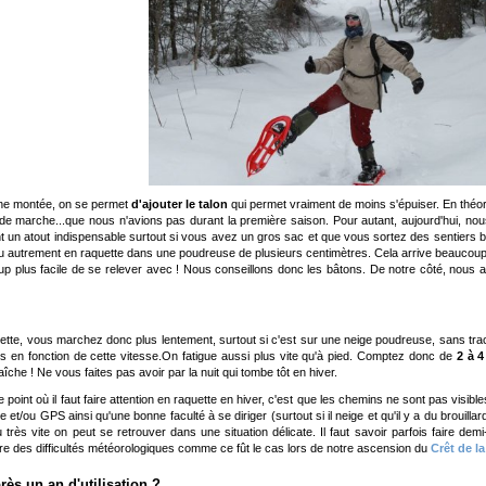
ne montée, on se permet
d'ajouter le talon
qui permet vraiment de moins s'épuiser. En théor
de marche...que nous n'avions pas durant la première saison. Pour autant, aujourd'hui, no
t un atout indispensable surtout si vous avez un gros sac et que vous sortez des sentiers ba
u autrement en raquette dans une poudreuse de plusieurs centimètres. Cela arrive beaucoup m
p plus facile de se relever avec ! Nous conseillons donc les bâtons. De notre côté, nous 
ette, vous marchez donc plus lentement, surtout si c'est sur une neige poudreuse, sans trace.
s en fonction de cette vitesse.On fatigue aussi plus vite qu'à pied. Comptez donc de
2 à 
aîche ! Ne vous faites pas avoir par la nuit qui tombe tôt en hiver.
 point où il faut faire attention en raquette en hiver, c'est que les chemins ne sont pas visib
 et/ou GPS ainsi qu'une bonne faculté à se diriger (surtout si il neige et qu'il y a du brouill
u très vite on peut se retrouver dans une situation délicate. Il faut savoir parfois faire dem
re des difficultés météorologiques comme ce fût le cas lors de notre ascension du
Crêt de l
rès un an d'utilisation ?