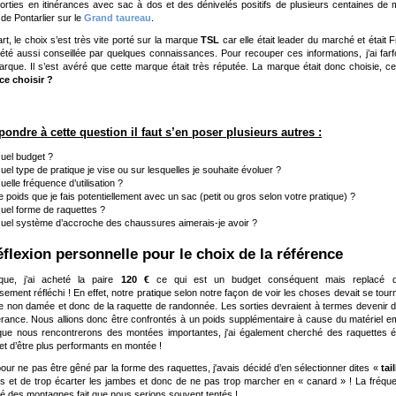
orties en itinérances avec sac à dos et des dénivelés positifs de plusieurs centaines de 
de Pontarlier sur le
Grand taureau
.
rt, le choix s’est très vite porté sur la marque
TSL
car elle était leader du marché et était 
 été aussi conseillée par quelques connaissances. Pour recouper ces informations, j’ai farfou
arque. Il s’est avéré que cette marque était très réputée. La marque était donc choisie, ce s
ce choisir ?
pondre à cette question il faut s’en poser plusieurs autres :
uel budget ?
uel type de pratique je vise ou sur lesquelles je souhaite évoluer ?
uelle fréquence d’utilisation ?
e poids que je fais potentiellement avec un sac (petit ou gros selon votre pratique) ?
uel forme de raquettes ?
uel système d’accroche des chaussures aimerais-je avoir ?
Réflexion personnelle pour le choix de la référence
oque, j’ai acheté la paire
120 €
ce qui est un budget conséquent mais replacé dans 
ssement réfléchi ! En effet, notre pratique selon notre façon de voir les choses devait se t
te non damée et donc de la raquette de randonnée. Les sorties devraient à termes devenir 
inérance. Nous allions donc être confrontés à un poids supplémentaire à cause du matériel e
ue nous rencontrerons des montées importantes, j'ai également cherché des raquettes 
 et d’être plus performants en montée !
pour ne pas être gêné par la forme des raquettes, j'avais décidé d’en sélectionner dites «
tai
ds et de trop écarter les jambes et donc de ne pas trop marcher en « canard » ! La fréquenc
té des montagnes fait que nous serions souvent tentés !