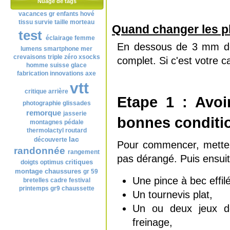
Nuage de tags
vacances
gr
enfants
hové
tissu
survie
taille
morteau
Quand changer les p
test
éclairage
femme
En dessous de 3 mm de g
lumens
smartphone
mer
crevaisons
triple zéro
xsocks
complet. Si c'est votre c
homme
suisse
glace
fabrication
innovations
axe
vtt
critique
arrière
Etape 1 : Avoi
photographie
glissades
remorque
jasserie
bonnes conditi
montagnes
pédale
thermolactyl
routard
lac
découverte
Pour commencer, mettez
randonnée
rangement
pas dérangé. Puis ensuit
critiques
doigts
optimus
montage
chaussures
gr 59
Une pince à bec effilé
bretelles
cadre
festival
printemps
gr9
chaussette
Un tournevis plat,
Un ou deux jeux de
freinage,