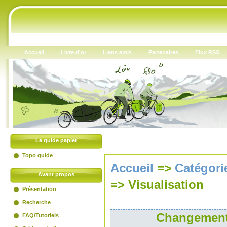
Accueil
Livre d'or
Liens amis
Partenaires
Flux RSS
Le guide papier
Topo guide
Accueil
=>
Catégori
Avant propos
=>
Visualisation
Présentation
Recherche
Changement 
FAQ/Tutoriels