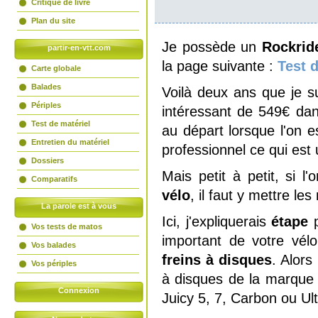
Critique de livre
Plan du site
Je possède un
Rockride
partir-en-vtt.com
la page suivante :
Test 
Carte globale
Balades
Voilà deux ans que je su
Périples
intéressant de 549€ dan
Test de matériel
au départ lorsque l'on e
Entretien du matériel
professionnel ce qui est 
Dossiers
Mais petit à petit, si 
Comparatifs
vélo
, il faut y mettre l
La parole est à vous
Ici, j'expliquerais
étape
Vos tests de matos
important de votre vél
Vos balades
freins à disques
. Alors
Vos périples
à disques de la marque 
Connexion
Juicy 5, 7, Carbon ou Ul