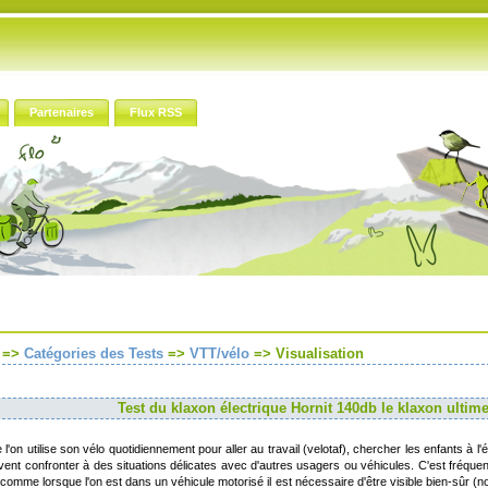
Partenaires
Flux RSS
=>
Catégories des Tests
=>
VTT/vélo
=>
Visualisation
Test du klaxon électrique Hornit 140db le klaxon ultim
l'on utilise son vélo quotidiennement pour aller au travail (velotaf), chercher les enfants à l
vent confronter à des situations délicates avec d'autres usagers ou véhicules. C'est fréquen
t comme lorsque l'on est dans un véhicule motorisé il est nécessaire d'être visible bien-sûr 