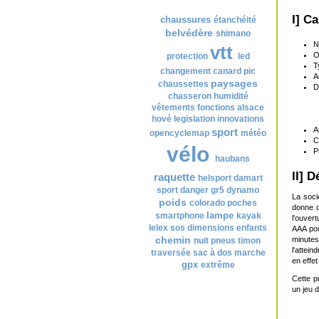
Nuage de tags
I] C
chaussures
étanchéité
belvédère
shimano
N
vtt
O
protection
led
T
changement
canard
pic
A
paysages
chaussettes
D
chasseron
humidité
vêtements
fonctions
alsace
hové
legislation
innovations
A
sport
opencyclemap
météo
C
vélo
P
haubans
II] 
raquette
helsport
damart
sport
danger
gr5
dynamo
La soci
poids
colorado
poches
donne d
lampe
smartphone
kayak
l'ouver
lelex
sos
dimensions
enfants
AAA pou
chemin
minutes
nuit
pneus
timon
l'attein
traversée
sac à dos
marche
en effe
gpx
extrême
Cette p
un jeu d