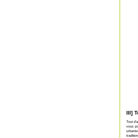
III] 
Tout d'
vous po
urbanis
traditio