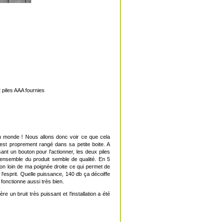
piles AAA fournies
du monde ! Nous allons donc voir ce que cela
 est proprement rangé dans sa petite boite. A
ant un bouton pour l'actionner, les deux piles
l'ensemble du produit semble de qualité. En 5
non loin de ma poignée droite ce qui permet de
 à l'esprit. Quelle puissance, 140 db ça décoiffe
fonctionne aussi très bien.
 un bruit très puissant et l'installation a été