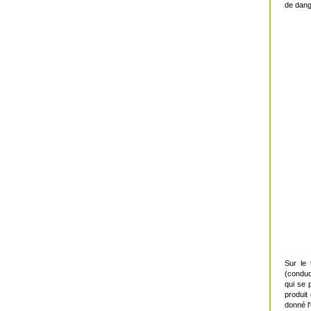
de dang
Sur le 
(conduc
qui se 
produit
donné l'