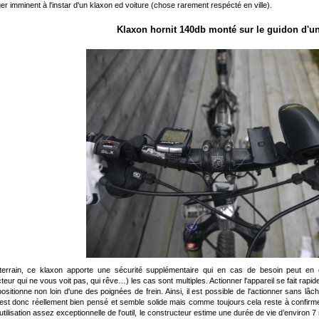
er imminent à l'instar d'un klaxon ed voiture (chose rarement respécté en ville).
Klaxon hornit 140db monté sur le guidon d'un
terrain, ce klaxon apporte une sécurité supplémentaire qui en cas de besoin peut en e
teur qui ne vous voit pas, qui rêve…) les cas sont multiples. Actionner l'appareil se fait rap
positionne non loin d'une des poignées de frein. Ainsi, il est possible de l'actionner sans lâ
 est donc réellement bien pensé et semble solide mais comme toujours cela reste à confirmer
utilisation assez exceptionnelle de l'outil, le constructeur estime une durée de vie d’environ 