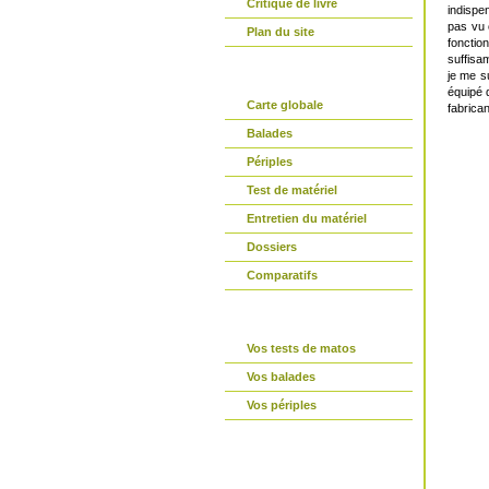
Critique de livre
indispe
pas vu 
Plan du site
fonctio
suffisa
partir-en-vtt.com
je me s
équipé 
Carte globale
fabrican
Balades
Périples
Test de matériel
Entretien du matériel
Dossiers
Comparatifs
La parole est à vous
Vos tests de matos
Vos balades
Vos périples
Connexion