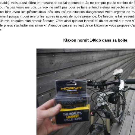
nsable) mais aussi d'être en mesure de se faire entendre. Je ne compte pas le nombre de fo
ou n'a pas voulu me voir. La voix ne suffit pas pour se faire entendre et/ou respecter en ta
nne bien avec les piétons mais dès lors qu'une situation dangereuse voire urgente se mani
mment puissant pour avertir les autres usagers de notre présence. Ce besoin, je l'ai ressenti e
uis mis en quête d'un produit à tester. C'est ainsi que cet Hornit140 db est arrivé sur mon VT
de pneus swchalbe marathon xr. Avant de passer au test de ce klaxon, je vous propose d'an
t.
Klaxon hornit 140db dans sa boite