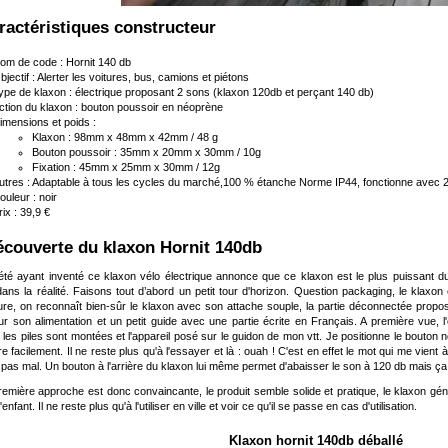
aractéristiques constructeur
om de code : Hornit 140 db
bjectif : Alerter les voitures, bus, camions et piétons
ype de klaxon : électrique proposant 2 sons (klaxon 120db et perçant 140 db)
ction du klaxon : bouton poussoir en néoprène
imensions et poids :
Klaxon : 98mm x 48mm x 42mm / 48 g
Bouton poussoir : 35mm x 20mm x 30mm / 10g
Fixation : 45mm x 25mm x 30mm / 12g
utres : Adaptable à tous les cycles du marché,100 % étanche Norme IP44, fonctionne avec 2 
ouleur : noir
rix : 39,9 €
Découverte du klaxon Hornit 140db
été ayant inventé ce klaxon vélo électrique annonce que ce klaxon est le plus puissant 
ans la réalité. Faisons tout d’abord un petit tour d'horizon. Question packaging, le klaxon
ture, on reconnaît bien-sûr le klaxon avec son attache souple, la partie déconnectée propos
r son alimentation et un petit guide avec une partie écrite en Français. A première vue, 
 les piles sont montées et l'appareil posé sur le guidon de mon vtt. Je positionne le bouton 
dre facilement. Il ne reste plus qu'à l'essayer et là : ouah ! C'est en effet le mot qui me vient
t pas mal. Un bouton à l'arrière du klaxon lui même permet d'abaisser le son à 120 db mais ça 
remière approche est donc convaincante, le produit semble solide et pratique, le klaxon génère
'enfant. Il ne reste plus qu'à l'utiliser en ville et voir ce qu'il se passe en cas d'utilisation.
Klaxon hornit 140db déballé