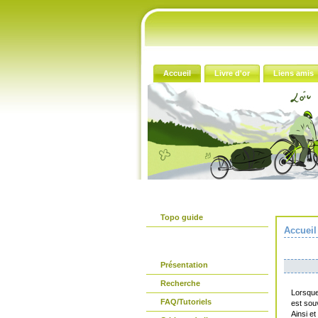
Accueil
Livre d'or
Liens amis
Le guide papier
Topo guide
Accueil
Avant propos
Présentation
Recherche
Lorsque 
FAQ/Tutoriels
est sou
Ainsi e