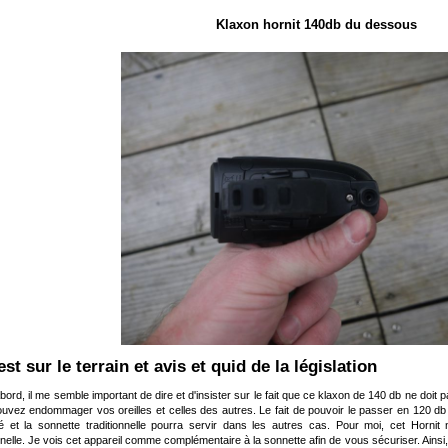
Klaxon hornit 140db du dessous
Test sur le terrain et avis et quid de la législation
abord, il me semble important de dire et d'insister sur le fait que ce klaxon de 140 db ne doit
uvez endommager vos oreilles et celles des autres. Le fait de pouvoir le passer en 120 db
é et la sonnette traditionnelle pourra servir dans les autres cas. Pour moi, cet Horni
nnelle. Je vois cet appareil comme complémentaire à la sonnette afin de vous sécuriser. Ainsi,