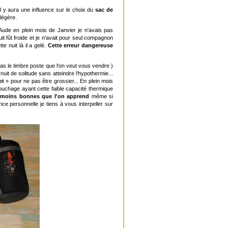
l y aura une influence sur le choix du
sac de
 légère.
ude en plein mois de Janvier je n'avais pas
uit fût froide et je n'avait pour seul compagnon
 nuit là il a gelé.
Cette erreur dangereuse
as le timbre poste que l'on veut vous vendre )
nuit de solitude sans atteindre l'hypothermie...
ot
» pour ne pas être grossier... En plein mois
uchage ayant cette faible capacité thermique
 moins bonnes que l'on apprend
même si
ce personnelle je tiens à vous interpeller sur