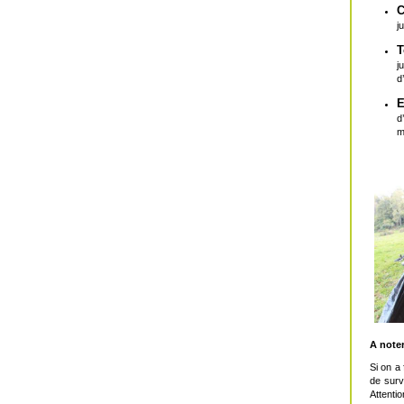
C
j
T
j
d
E
d
m
A noter
Si on a 
de surv
Attenti