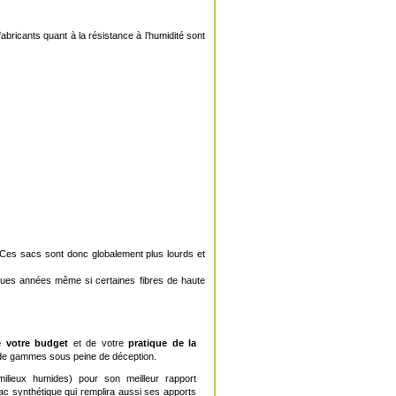
abricants quant à la résistance à l’humidité sont
. Ces sacs sont donc globalement plus lourds et
lques années même si certaines fibres de haute
 votre budget
et de votre
pratique de la
s de gammes sous peine de déception.
ilieux humides) pour son meilleur rapport
sac synthétique qui remplira aussi ses apports