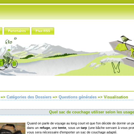
Partenaires
Flux RSS
=>
Catégories des Dossiers
=>
Questions générales
=>
Visualisation
Quel sac de couchage utiliser selon les usag
Quand on parle de voyage au long court et que l'on décide de dormir un pe
dans un
refuge
, une
tente
, sous un
tarp
(une bâche servant à vous prot
vous sera nécessaire d'emporter un sac de couchage adapté.