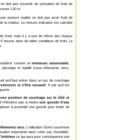
e doit pas ressentir de sensation de froid de
surant 1,60 m.
e posture repliée ne doit pas avoir froid de
de la chaleur. La mesure indicative est calculée
de froid, mais il y a tout de même des risques
6 heures dans de telles conditions de froid. La
m.
 considérer comme un
minimum raisonnable
,
 physique et habillé (sous-vêtements secs,
ait qu'il faut entrer dans un sac de couchage
'exercices et s'être rassasié
. Il sait qu'il est
capuche.
une position de couchage sur le côté et
 il n'hésitera pas à mettre
une gourde d'eau
laisser à proximité une gourde pour éviter de
vêtements secs
. L'utilisation d'une couverture
nsation importante dans votre sac (humidité).
'intérieur
ce qui aura pour conséquence une