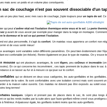
ues mais avec un poids et un volume plus conséquents.
Un sac de couchage n'est pas souvent dissociable d'un tap
isais un peu plus haut, avec mes sacs de couchage, j'opte toujours pour
un tapis de sol
. Ce
ier qui peut
s'avérer vital est l'isolation thermique entre vous et le sol
. La
perte thermi
nsez y
avant de vous assoir par exemple pour manger dans la neige en montagne. Comment ce
ntre le dormeur et le sol ce qui permet l'isolation
.
nd est plus personnelle, il s'agit du
confort
. Un matelas vous apportera un confort non nég
ormir et de vous sentir mieux!
x avantages sont variables selon différents paramètres. On peut bien évidemment citer l'épaiss
olant est confortable (en théorie). Rentre également en jeux le type de matelas. On y trouve l
n mousse
qui ont plusieurs avantages, ils sont
légers
, peu
coûteux
et
increvable
(on 
esoins). En ce qui concerne les inconvénient , ces tapis prennent de la place dans le sac à
endance à se tasser au fur et à mesure ce qui joue sur le confort.
onflables
qui se divisent en deux sous catégories, les auto-gonflables et les gonflables
'ouverture de la valve. Ils sont confortables avec une isolation correct mais sont souvent u
arder à la maison valve ouverte. Ces matelas ne doivent pas être exposés au soleil sous 
oins long termes!
nflables basiques
. Légers et prenant pas de places dans le sac, ils sont plus longs à 
ent ce qui les rends inutiles par la suite alors que l'auto-gonflant même crevé vous protège
 à l'intérieur. A épaisseur égale, les gonflants isolent moins que les auto-gonflants.