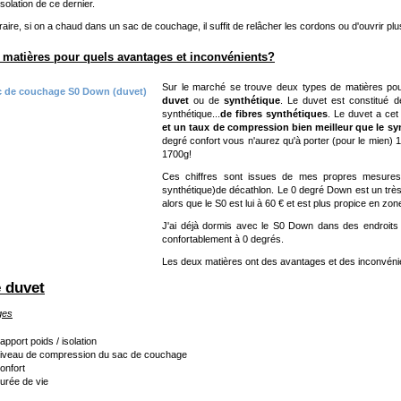
isolation de ce dernier.
raire, si on a chaud dans un sac de couchage, il suffit de relâcher les cordons ou d'ouvrir pl
 matières pour quels avantages et inconvénients?
Sur le marché se trouve deux types de matières po
duvet
ou de
synthétique
. Le duvet est constitué 
synthétique...
de fibres
synthétiques
. Le duvet a cet
et un taux de compression bien meilleur que le sy
degré confort vous n'aurez qu'à porter (pour le mien)
1700g!
Ces chiffres sont issues de mes propres mesure
synthétique)de décathlon. Le 0 degré Down est un trè
alors que le S0 est lui à 60 € et est plus propice en zo
J'ai déjà dormis avec le S0 Down dans des endroits t
confortablement à 0 degrés.
Les deux matières ont des avantages et des inconvénie
e duvet
ges
apport poids / isolation
iveau de compression du sac de couchage
onfort
urée de vie