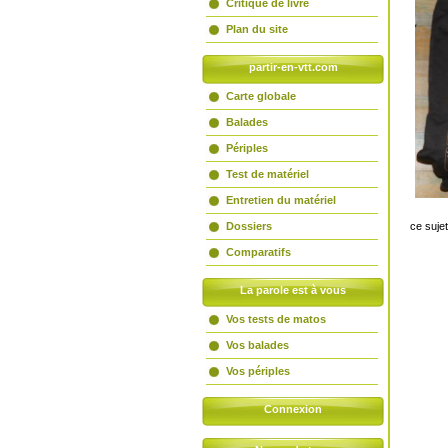
Critique de livre
Plan du site
partir-en-vtt.com
Carte globale
Balades
Périples
Test de matériel
Entretien du matériel
Dossiers
ce suje
Comparatifs
La parole est à vous
Vos tests de matos
Vos balades
Vos périples
Connexion