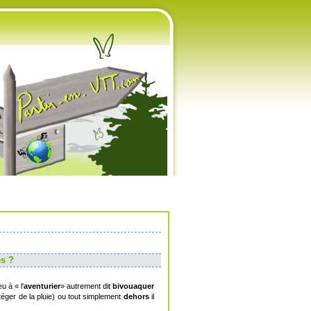
es ?
u à « l'
aventurier
» autrement dit
bivouaquer
éger de la pluie) ou tout simplement
dehors
il