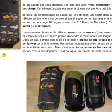
Je dis adapté car vous imaginez très bien que selon votre
destination
i
couchage
. Cet élément à la fois essentiel et vital ne doit pas être pris à la
Je parle en connaissance de cause car lors de mon une sortie dans l'A
réfléchit suffisamment sur ce sujet (il faisait super bon en journée) et la n
un sac de couchage 10 degrés confort (Le S10 Down de Décathlon). Cette
aurait pu mal tourner.
Heureusement, j'avais eu le reflex «
couverture de survie
» ( une vraie p
et « tapis de sol » ce qui m'a permis d'attendre le matin après une longue 
Dans un cas, comme celui là on se dit mais «
qu'est-ce que je suis idi
de
Janvier
partir (même dans des petites montagnes) avec un sac de co
est une idiotie sans nom. Mais c'est avec les
expériences bonnes et
parfois c'est à ses dépends. C'est pourquoi, au travers de cette expérien
t.