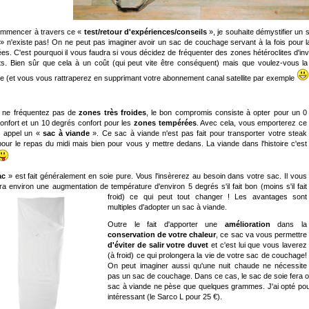
ommencer à travers ce «
test/retour d'expériences/conseils
», je souhaite démystifier un 
» n'existe pas! On ne peut pas imaginer avoir un sac de couchage servant à la fois pour
es. C'est pourquoi il vous faudra si vous décidez de fréquenter des zones hétéroclites d'in
nts. Bien sûr que cela à un coût (qui peut vite être conséquent) mais que voulez-vous la 
ble (et vous vous rattraperez en supprimant votre abonnement canal satellite par exemple
s ne fréquentez pas de
zones très froides
, le bon compromis consiste à opter pour un 0
onfort et un 10 degrés confort pour les
zones tempérées
. Avec cela, vous emporterez ce
n appel un «
sac à viande
». Ce sac à viande n'est pas fait pour transporter votre steak
our le repas du midi mais bien pour vous y mettre dedans. La viande dans l'histoire c'est
ac
» est fait généralement en soie pure. Vous l'insèrerez au besoin dans votre sac. Il vous
ra environ une augmentation de température d'environ 5 degrés s'il fait bon (moins s'il fait
froid) ce qui peut tout changer ! Les avantages sont
multiples d'adopter un sac à viande.
Outre le fait d'apporter une
amélioration
dans la
conservation de votre chaleur
, ce sac va vous permettre
d'éviter de salir votre duvet
et c'est lui que vous laverez
(à froid) ce qui prolongera la vie de votre sac de couchage!
On peut imaginer aussi qu'une nuit chaude ne nécessite
pas un sac de couchage. Dans ce cas, le sac de soie fera of
sac à viande ne pèse que quelques grammes. J'ai opté pour c
intéressant (le Sarco L pour 25 €).