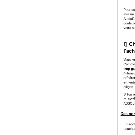
Pour ce
être un
Au delà
coûteux
votre s
I] C
l'ach
Vous vo
Commenç
trop g
l'intér
préfére
en tent
pièges.
Si l'on 
et
extr
ABSOLU
Des nor
En appl
couchag