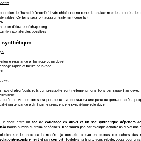
nients
bsorption de l’humidité (propriété hydrophile) et donc perte de chaleur mais les progrès des f
ndéniables. Certains sacs ont aussi un traitement déperlant
rix
ntretien délicat et séchage long
ttention aux allergies possibles
e synthétique
ges
eilleure résistance à l’humidité qu’un duvet.
échage rapide et facilité de lavage
rix
nients
e ratio chaleur/poids et la compressibilité sont nettement moins bons par rapport au duvet
olumineux.
a durée de vie des fibres est plus petite. On constatera une perte de gonflant après que
ualité ont tendance à diminuer le creux entre le synthétique et le duvet.
l, le choix entre un
sac de couchage en duvet et un sac synthétique dépendra de
nnée
(sortie humide ou froide et sèche?). Il ne faudra pas par exemple acheter un duvet ba
clusion sur le choix de la matière, je conseille le sac en plumes (en dehors des m
isolation/encombrement
et son
confort
. Toutefois, si le prix vous rebute, optez pour un 