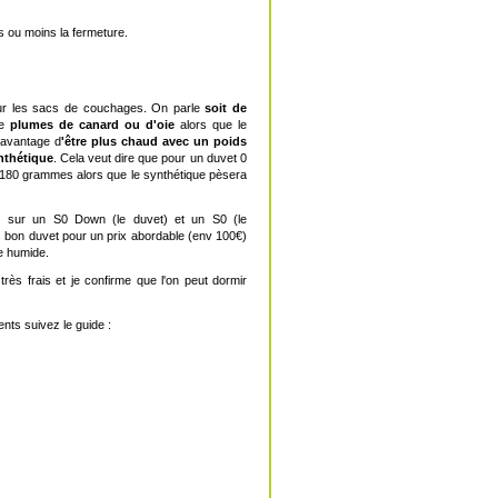
us ou moins la fermeture.
ur les sacs de couchages. On parle
soit de
de
plumes de canard ou d'oie
alors que le
 avantage d
'être plus chaud avec un poids
nthétique
. Cela veut dire que pour un duvet 0
 1180 grammes alors que le synthétique pèsera
s sur un S0 Down (le duvet) et un S0 (le
s bon duvet pour un prix abordable (env 100€)
ne humide.
rès frais et je confirme que l'on peut dormir
nts suivez le guide :