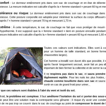
onfort
: Le dormeur entièrement pris dans son sac de couchage et en état de détente n
ustesse. La mesure indicative est calculée d’après la « femme standard » pesant 60 kg et me
olérance
ou risque
: Le dormeur entièrement pris dans son sac de couchage dans un
ustesse. Cette posture corporelle est adoptée pour minimiser la surface du corps diffusant 
’après l’ « homme standard » pesant 70 kg et mesurant 1,73 m.
xtrême
: À cette température, le sac de couchage ne fait que vous protéger de mourir 
’hypothermie. Il est supposé que la « femme standard » tient en posture enroulée pendant 
esure indicative est calculée d’après la « femme standard » pesant 60 kg et mesurant 1,60 
Toutes ces valeurs sont indicatives. Elles sont à
pour un homme de taille standard, en bonne forme
chaussettes larges).
Cet homme a installé son duvet dès que possible, il s
après l'avoir longuement secoué, avoir fait un peu
d
important de bien fermer la collerette et de serrer la 
Il ne
respirera pas dans le sac
, et
saura prendre 
légèrement repliée
. Pour les nuits les plus froides,
chaude comme bouillotte dans son sac
et saura 
sortir en cas de grand froid pour uriner...
 que ces valeurs sont établies à l'abri du vent et isolé du sol.
froid,
le problème est complexe
. Il faut
améliorer l'isolation du sol
et
porter des sous-
ie peut être une solution mais la contrepartie sera gênante : il risque d'y avoir une conde
on de ne pas trop se couvrir dans le sac de couchage au point de
compresser le duvet de l