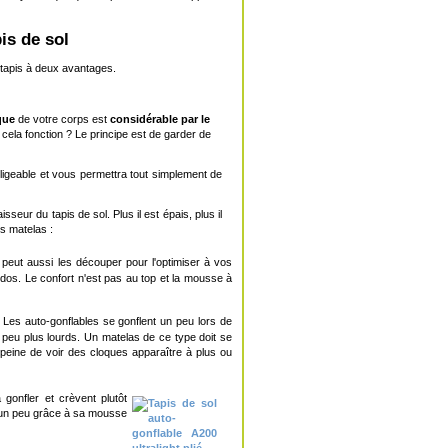
is de sol
 tapis à deux avantages.
que
de votre corps est
considérable par le
la fonction ? Le principe est de garder de
ligeable et vous permettra tout simplement de
eur du tapis de sol. Plus il est épais, plus il
es matelas :
peut aussi les découper pour l'optimiser à vos
 dos. Le confort n'est pas au top et la mousse à
. Les auto-gonflables se gonflent un peu lors de
n peu plus lourds. Un matelas de ce type doit se
peine de voir des cloques apparaître à plus ou
gonfler et crèvent plutôt
ra un peu grâce à sa mousse