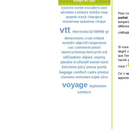
Nuage de tags
xsocks
sortie
escaliers
axe
aération
ceinture
météo
roue
Pour c
popote
track
chargeur
parfait
monoroue
automne
cirque
tempéré
différe
vtt
tente
thermolactyl
gr
chiffra
dimensions
croix
enfant
montée
objectif
rangement
Si vou
sac
comment
anost
degré c
opencyclemap
beecyclo
sol
que l'o
alpes
utilisation
osprey
haché p
planète d
vélotaff
tunnel
nord
vous !
porte
fonctions
juicy
pneus
bagage
confort
cadre
photos
Ce «
s
chemins
entretien
triple zéro
apporte
voyage
legislation
sentiers