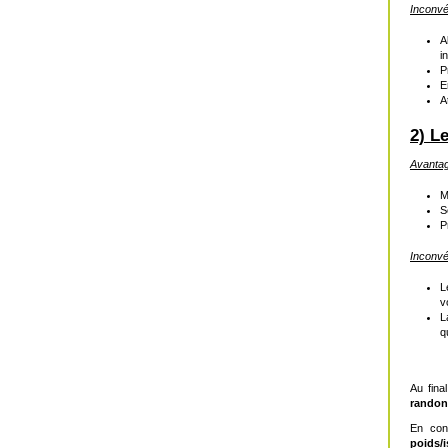
Inconvé
A
i
P
E
A
2) L
Avanta
M
S
P
Inconvé
L
v
L
q
Au fina
rando
En con
poids/