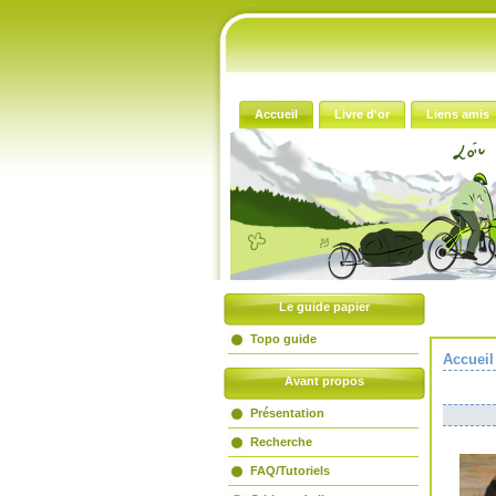
Accueil
Livre d'or
Liens amis
Le guide papier
Topo guide
Accueil
Avant propos
Présentation
Recherche
FAQ/Tutoriels