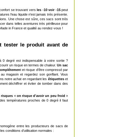
confort se trouvant vers
les -10 voir -15
peut
ures l'eau liquide n'est jamais très présente.
ions. Une chose est sûre, ces sacs sont très
cer dans telles aventures très périlleuse pour
Made in France et qualité au rendez-vous !
t tester le produit avant de
0 degré est indispensable à votre sortie ?
ourir un risque en termes de chaleur.
Un sac
 complétemen
t et risque d'être compressé par
ac au magasin et regardez son gonflant. Vous
uons notre achat en regardant les
étiquettes
et
ment déchiffrer et éviter de tomber dans des
»
risques
«
on risque d'avoir un peu froid
»
es températures proches de 0 degré il faut
homogène entre les producteurs de sacs de
s conditions d’utilisation normales :