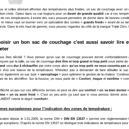
ux et celles désirant affronter des températures plus froides, un sac de couchage avec un 
 bon choix. Optez dans ce cas toujours pour un
duvet de grande qualité
car à ces températ
 de ces températures il existe des sacs pouvant permettre de dormir dans de bonnes condit
 et mieux vaut se tourner vers un spécialiste des sorties «
grands froid
s » avant de se lan
urvie. Dans le très haut de gamme, vous pouvez regardez du côté de la marque Triple Zéro. 
hoisir un bon sac de couchage c'est aussi savoir lire e
eter
us êtes décidé ? Vous penser qu'un sac de couchage pouvant dormir confortablement à 
ons par la taille, un sac de couchage
doit être ni trop grand ni trop petit
sous peine de c
rand
sera
dur à réchauffer
par votre corps alors
qu'un trop petit ne vous couvrira pas
ieur d'où une baisse de la température. N'hésitez pas à demander de faire déballer le s
rez également un sac type «
sarcophage
» pour optimiser la gestion de la chaleur. Contin
ant de les déchiffrer. Sur la housse, on nous parle de «
Confort
,
risque
et
extrême
» com
réfléchit un peu sur ces différents termes on peut se dire que
confort
«
on va bien dormir
ême
«
on va avoir froid
». C'est un peu près ça sauf que si vous pensez dormir avec d
MENT retenir le degré «
confort
».
mes européennes pour l’indication des zones de température :
ication depuis le 1.01.2005, la norme DIN «
DIN EN 13537
» permet une réglementation 
e européens. D’après la norme EN 13537 on distingue trois indications de température pour le