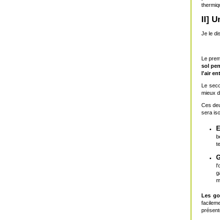
thermiq
II] 
Je le d
Le prem
sol pe
l'air e
Le seco
mieux d
Ces deu
sera is
E
b
t
G
l
g
m
Les go
facilem
présente