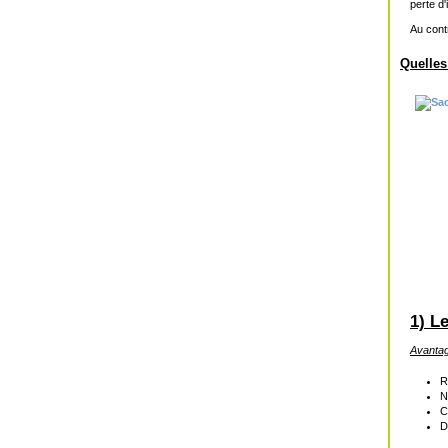
perte d'
Au cont
Quelles
1) L
Avanta
R
N
C
D