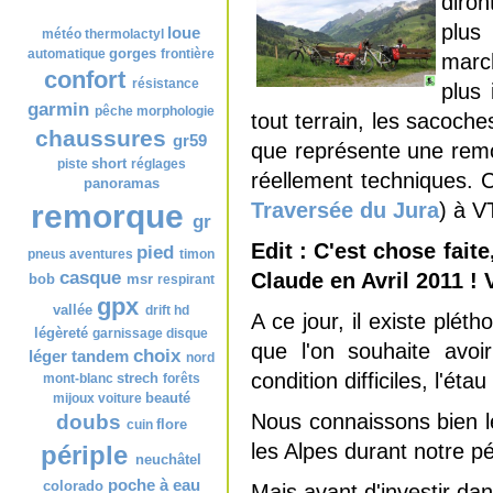
diron
Nuage de tags
plus
loue
météo
thermolactyl
gorges
automatique
frontière
march
confort
résistance
plus 
garmin
pêche
morphologie
tout terrain, les sacoche
chaussures
gr59
que représente une rem
short
piste
réglages
réellement techniques. C
panoramas
Traversée du Jura
) à V
remorque
gr
Edit : C'est chose fai
pied
pneus
aventures
timon
casque
Claude en Avril 2011 ! 
bob
msr
respirant
gpx
vallée
drift hd
A ce jour, il existe plé
légèreté
garnissage
disque
que l'on souhaite avoi
choix
léger
tandem
nord
condition difficiles, l'ét
strech
mont-blanc
forêts
beauté
mijoux
voiture
Nous connaissons bien l
doubs
flore
cuin
les Alpes durant notre pé
périple
neuchâtel
poche à eau
colorado
Mais avant d'investir dan