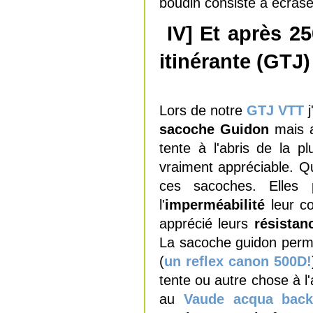
boudin consiste à écrase
IV] Et après 25
itinérante (GTJ)
Lors de notre
GTJ VTT
sacoche Guidon
mais 
tente à l'abris de la p
vraiment appréciable. Qu
ces sacoches. Elles p
l'
imperméabilité
leur c
apprécié leurs
résista
La sacoche guidon perme
(
un reflex canon 500D!
tente ou autre chose à l'
au
Vaude acqua back