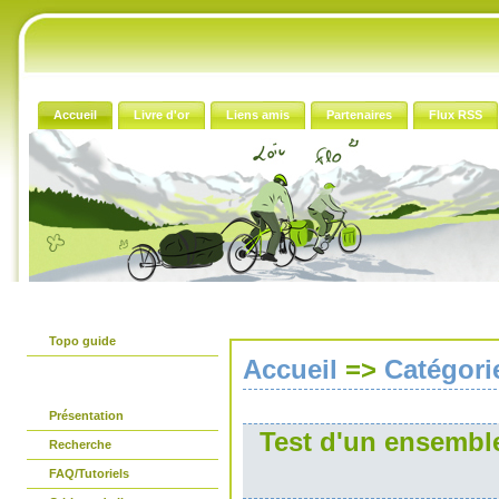
Accueil
Livre d'or
Liens amis
Partenaires
Flux RSS
Le guide papier
Topo guide
Accueil
=>
Catégori
Avant propos
Présentation
Test d'un ensembl
Recherche
FAQ/Tutoriels