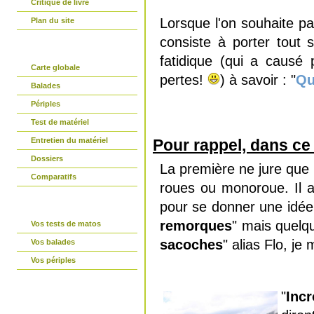
Critique de livre
Lorsque l'on souhaite pa
Plan du site
consiste à porter tout 
partir-en-vtt.com
fatidique (qui a causé
Carte globale
pertes!
) à savoir : "
Qu
Balades
Périples
Test de matériel
Pour rappel, dans ce 
Entretien du matériel
Dossiers
La première ne jure que 
Comparatifs
roues ou monoroue. Il 
pour se donner une idée. 
La parole est à vous
remorques
" mais quelq
Vos tests de matos
sacoches
" alias Flo, je
Vos balades
Vos périples
Connexion
"
Incr