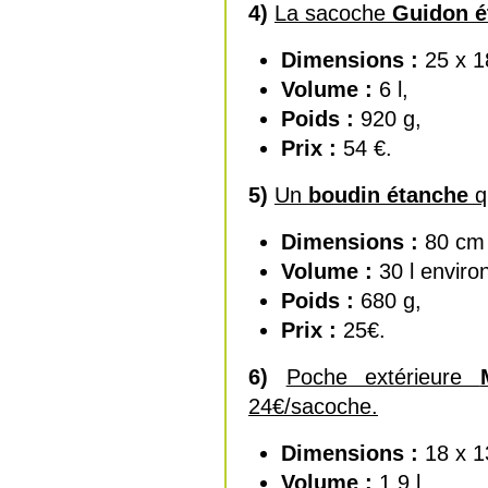
4)
La sacoche
Guidon é
Dimensions :
25 x 1
Volume :
6 l,
Poids :
920 g,
Prix :
54 €.
5)
Un
boudin étanche
q
Dimensions :
80 cm 
Volume :
30 l enviro
Poids :
680 g,
Prix :
25€.
6)
Poche extérieure
24€/sacoche.
Dimensions :
18 x 1
Volume :
1,9 l,