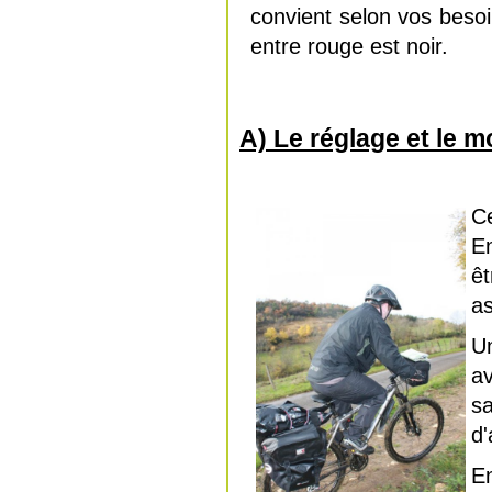
convient selon vos besoi
entre rouge est noir.
A) Le réglage et le 
Ce
En
ê
a
Un
a
s
d
En