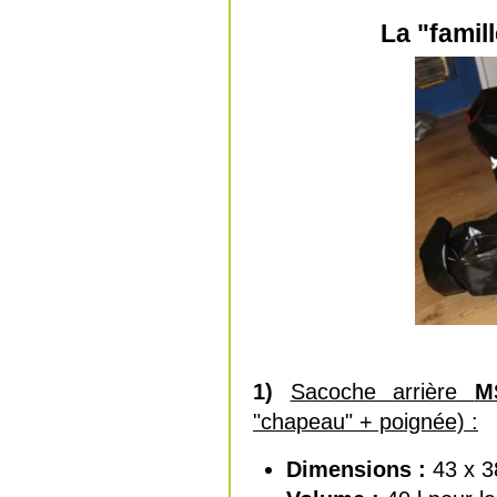
La "fami
1)
Sacoche arrière
M
"chapeau" + poignée) :
Dimensions :
43 x 3