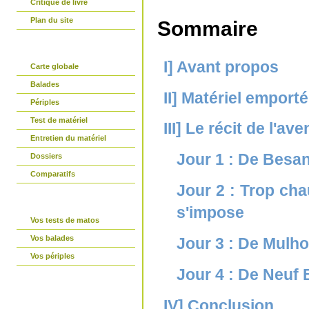
Critique de livre
Plan du site
Sommaire
partir-en-vtt.com
I] Avant propos
Carte globale
Balades
II] Matériel emporté
Périples
Test de matériel
III] Le récit de l'av
Entretien du matériel
Jour 1 : De Besan
Dossiers
Comparatifs
Jour 2 : Trop cha
La parole est à vous
s'impose
Vos tests de matos
Vos balades
Jour 3 : De Mulh
Vos périples
Jour 4 : De Neuf 
Connexion
IV] Conclusion