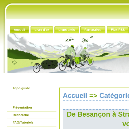
Accueil
Livre d'or
Liens amis
Partenaires
Flux RSS
Le guide papier
Topo guide
Accueil
=>
Catégori
Avant propos
Présentation
De Besançon à Stra
Recherche
v
FAQ/Tutoriels