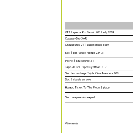
VTT Lapierre Pro Tecnic 700 Lady 2009
Casque Giro XAR
Chaussures VTT automatique scott
Sac à dos Vaude roomie 23+ 3 l
Poche à eau source 2 l
Tapis de sol Exped SyntMat UL 7
Sac de couchage Triple Zéro Ansabère 600
Sac à viande en soie
Hamac Ticket To The Moon 1 place
Sac compression exped
Vêtements