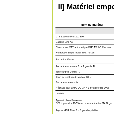
II] Matériel emp
Nom du matériel
VTT Lapierre Pro race 300
Casque Giro XAR
Chaussures VTT automatique DHB M2.0C Carbone
Remorque Single Trailer Tout Terrain
Sac à dos Vaude
Poche à eau source 2 l + 1 gourde 1l
Tente Exped Gemini IV
Tapis de sol Exped SyntMat UL 7
Sac à viande en soie
Réchaud gaz SOTO OD 1R + 1 bouteille gaz 100g
Frontale
Appareil photo Panasonic
GF1 + pancake 18-55mm + carte mémoire SD 32 go
Popote MSR Titan 2 + 2 gobelet pliables