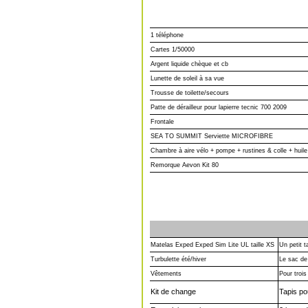
1 téléphone
Cartes 1/50000
Argent liquide chèque et cb
Lunette de soleil à sa vue
Trousse de toilette/secours
Patte de dérailleur pour lapierre tecnic 700 2009
Frontale
SEA TO SUMMIT Serviette MICROFIBRE
Chambre à aire vélo + pompe + rustines & colle + huile
Remorque Aevon Kit 80
Matelas Exped Exped Sim Lite UL taille XS
Un petit 
Turbulette été/hiver
Le sac de 
Vêtements
Pour trois
Kit de change
Tapis po