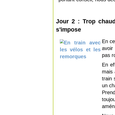
Jour 2 : Trop chaud
s'impose
En ce
avoir
pas r
En ef
mais 
train
un ch
Prend
toujo
aména