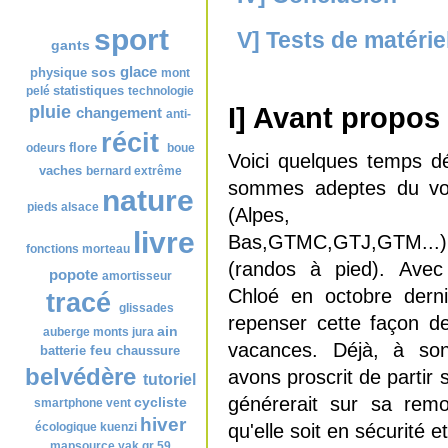
Nuage de tags
sport
V] Tests de matérie
gants
glace
sos
physique
mont
statistiques
pelé
technologie
I] Avant propos
pluie
changement
anti-
récit
flore
odeurs
boue
Voici quelques temps d
vaches
bernard
extrême
sommes adeptes du vo
nature
pieds
alsace
(Alpes, 
livre
Bas,GTMC,GTJ,GTM...
fonctions
morteau
(randos à pied). Avec 
popote
amortisseur
Chloé en octobre dernie
tracé
glissades
repenser cette façon d
ain
auberge
monts jura
vacances. Déjà, à so
feu
batterie
chaussure
belvédère
avons proscrit de parti
tutoriel
générerait sur sa rem
cycliste
smartphone
vent
hiver
qu'elle soit en sécurité e
écologique
kuenzi
mapsource
yak
gr 59