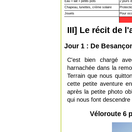
Eau + lait + petits pots
2 jours 
Chapeau, lunettes, crème solaire
Protectio
Jouets
Pour occ
III] Le récit de 
Jour 1 : De Besançon
C'est bien chargé av
harnachée dans la remor
Terrain que nous quitt
cette petite aventure e
après la petite photo o
qui nous font descendre 
Véloroute 6 