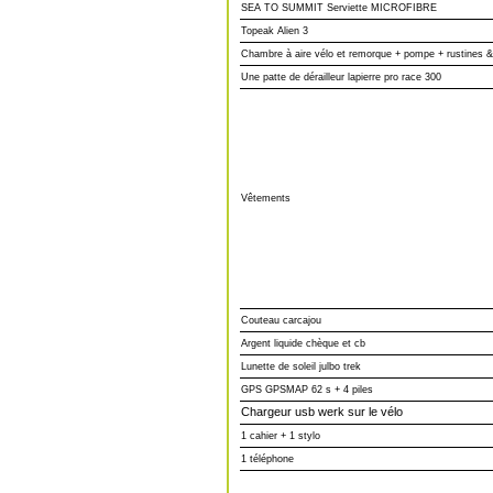
SEA TO SUMMIT Serviette MICROFIBRE
Topeak Alien 3
Chambre à aire vélo et remorque + pompe + rustines &
Une patte de dérailleur lapierre pro race 300
Vêtements
Couteau carcajou
Argent liquide chèque et cb
Lunette de soleil julbo trek
GPS GPSMAP 62 s + 4 piles
Chargeur usb werk sur le vélo
1 cahier + 1 stylo
1 téléphone