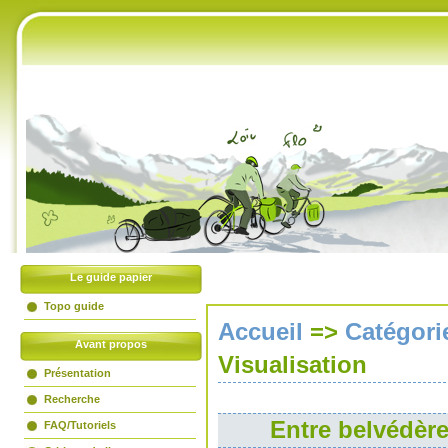
Accueil
Livre d'or
Liens amis
Partenaires
Flux RSS
Le guide papier
Topo guide
Accueil
=>
Catégori
Avant propos
Visualisation
Présentation
Recherche
Entre belvédère
FAQ/Tutoriels