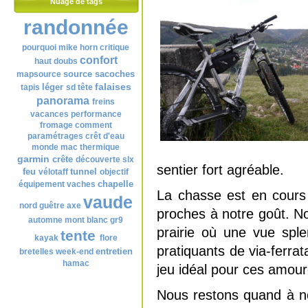
Nuage de tags
randonnée
pourquoi
mike horn
critique
confort
haut doubs
source
sacoches
mapsource
falaises
léger
tapis
sd
tête
panorama
freins
vacances
performance
fromage
comment
paramétrages
crêt d'eau
monde
mac
thermique
garmin
crête
découverte
slx
sentier fort agréable.
feu
tunnel
vélotaff
objectif
chapelle
équipement
vaches
La chasse est en cours
vaude
nord
guêtre
axe
proches à notre goût. N
automne
mont blanc
gr9
prairie où une vue sple
tente
kayak
flore
pratiquants de via-ferrat
entretien
bretelles
week-end
hamac
jeu idéal pour ces amoure
Nous restons quand à no