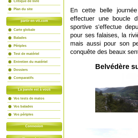
Critique de livre
En cette belle journé
Plan du site
effectuer une boucle d
partir-en-vtt.com
sportive s'effectue dep
Carte globale
pour ses falaises, la riv
Balades
mais aussi pour son pe
Périples
conquête des beaux sent
Test de matériel
Entretien du matériel
Belvédère s
Dossiers
Comparatifs
La parole est à vous
Vos tests de matos
Vos balades
Vos périples
Connexion