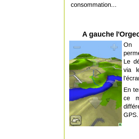
consommation...
A gauche l'Orgeo
On 
perme
Le dé
via l
l'écra
En te
ce m
diff
GPS.