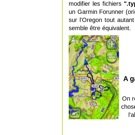
modifier les fichiers
".ty
un Garmin Forunner (orien
sur l'Oregon tout autant 
semble être équivalent.
A g
On r
chose
l'