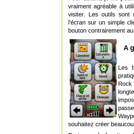
vraiment agréable à uti
visiter. Les outils son
l'écran sur un simple cl
bouton contrairement au
A g
Les b
prati
Rock 
longt
impos
pass
Waypo
souhaitez créer beauco