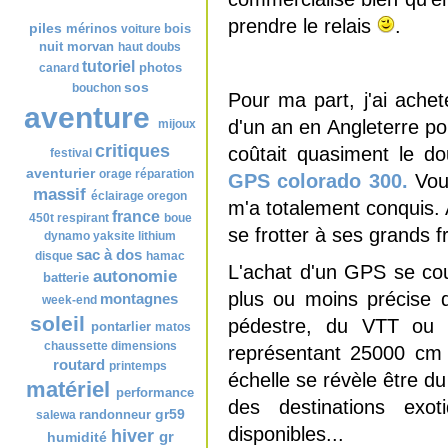
Nuage de tags
prendre le relais
.
piles
mérinos
bois
voiture
nuit
morvan
haut doubs
tutoriel
photos
canard
sos
bouchon
Pour ma part, j'ai ache
aventure
d'un an en Angleterre p
mijoux
critiques
coûtait quasiment le do
festival
aventurier
orage
réparation
GPS colorado 300.
Vous
massif
éclairage
oregon
m'a totalement conquis. A
france
450t
respirant
boue
se frotter à ses grands fr
dynamo
yaksite
lithium
sac à dos
disque
hamac
L'achat d'un GPS se cou
autonomie
batterie
plus ou moins précise 
montagnes
week-end
soleil
pédestre, du VTT ou 
pontarlier
matos
chaussette
dimensions
représentant 25000 cm d
routard
printemps
échelle se révèle être d
matériel
performance
des destinations exo
gr59
randonneur
salewa
disponibles...
hiver
gr
humidité