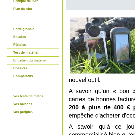
Critique de livre
Plan du site
partir-en-vtt.com
Carte globale
Balades
Périples
Test de matériel
Entretien du matériel
Dossiers
Comparatifs
nouvel outil.
La parole est à vous
A savoir qu'un « bon 
Vos tests de matos
cartes de bonnes factu
Vos balades
200 à plus de 400 € 
Vos périples
empêche d'acheter d'occ
Connexion
A savoir qu'à ce jou
commercialisé bien qu'e