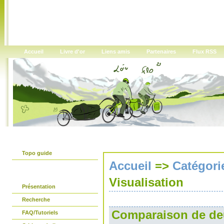
Accueil
Livre d'or
Liens amis
Partenaires
Flux RSS
Le guide papier
Topo guide
Accueil
=>
Catégori
Avant propos
Visualisation
Présentation
Recherche
Comparaison de de
FAQ/Tutoriels