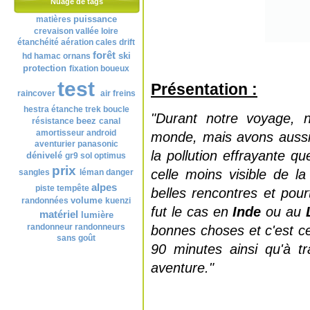
Nuage de tags
puissance
matières
crevaison
vallée
loire
étanchéité
aération
cales
drift
forêt
ski
hd
hamac
ornans
protection
fixation
boueux
test
Présentation :
raincover
air
freins
hestra
étanche
trek
boucle
"Durant notre voyage, 
beez
résistance
canal
amortisseur
android
monde, mais avons aussi 
aventurier
panasonic
la pollution effrayante qu
dénivelé
gr9
sol
optimus
prix
celle moins visible de l
sangles
léman
danger
alpes
piste
tempête
belles rencontres et pou
volume
randonnées
kuenzi
fut le cas en
Inde
ou au
matériel
lumière
randonneur
randonneurs
bonnes choses et c'est c
sans goût
90 minutes ainsi qu'à tr
aventure."