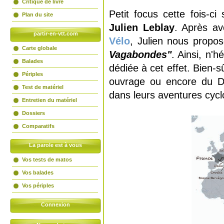
Critique de livre
Petit focus cette fois-c
Plan du site
Julien Leblay
. Après av
partir-en-vtt.com
Vélo
, Julien nous propos
Carte globale
Vagabondes"
. Ainsi, n'h
Balades
dédiée à cet effet. Bien-
Périples
ouvrage ou encore du DV
Test de matériel
dans leurs aventures cyc
Entretien du matériel
Dossiers
Comparatifs
La parole est à vous
Vos tests de matos
Vos balades
Vos périples
Connexion