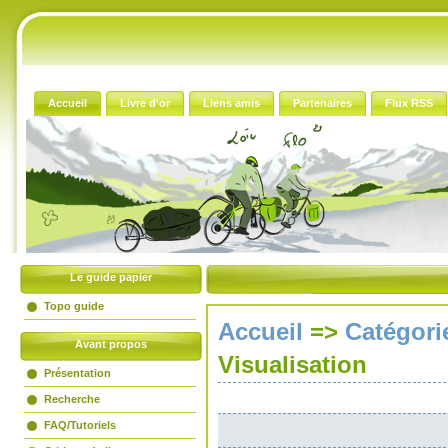
Accueil
Livre d'or
Liens amis
Partenaires
Flux RSS
Le guide papier
Topo guide
Accueil
=>
Catégori
Avant propos
Visualisation
Présentation
Recherche
FAQ/Tutoriels