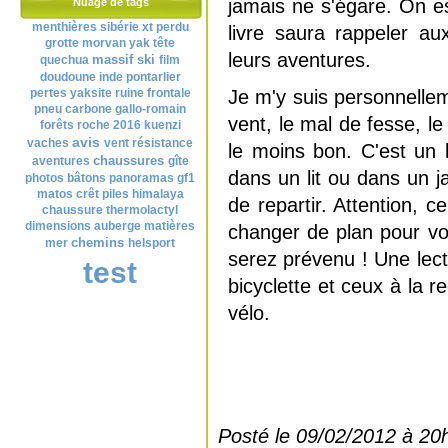
jamais ne s'égare. On es
Nuage de tags
menthières
sibérie
xt
perdu
livre saura rappeler a
grotte
morvan
yak
tête
leurs aventures.
massif
ski
quechua
film
doudoune
inde
pontarlier
pertes
yaksite
ruine
frontale
Je m'y suis personnelle
pneu
carbone
gallo-romain
vent, le mal de fesse, 
forêts
roche
2016
kuenzi
avis
vaches
vent
résistance
le moins bon. C'est un
chaussures
aventures
gîte
dans un lit ou dans un 
photos
bâtons
panoramas
gf1
matos
crêt
piles
himalaya
de repartir. Attention, c
chaussure
thermolactyl
dimensions
auberge
matières
changer de plan pour vos
chemins
mer
helsport
serez prévenu ! Une lect
test
bicyclette et ceux à la
vélo.
Posté le 09/02/2012 à 20