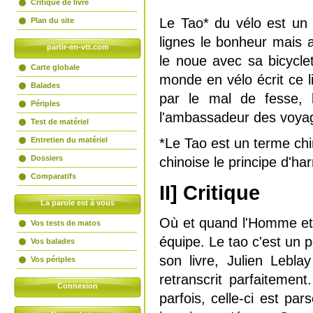
Critique de livre
Le Tao* du vélo est un 
Plan du site
lignes le bonheur mais 
partir-en-vtt.com
le noue avec sa bicycle
Carte globale
monde en vélo écrit ce 
Balades
par le mal de fesse, l
Périples
l'ambassadeur des voyag
Test de matériel
Entretien du matériel
*Le Tao est un terme chi
Dossiers
chinoise le principe d'har
Comparatifs
II] Critique
La parole est à vous
Où et quand l'Homme et 
Vos tests de matos
équipe. Le tao c'est un 
Vos balades
son livre, Julien Lebla
Vos périples
retranscrit parfaitement
Connexion
parfois, celle-ci est pa