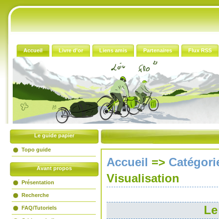
Accueil
Livre d'or
Liens amis
Partenaires
Flux RSS
Le guide papier
Topo guide
Accueil
=>
Catégori
Avant propos
Visualisation
Présentation
Recherche
Le
FAQ/Tutoriels