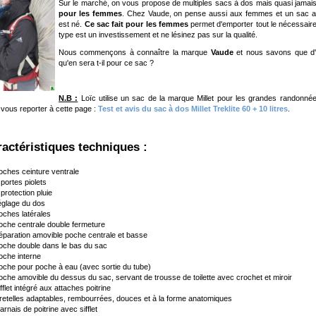
Sur le marché, on vous propose de multiples sacs à dos mais quasi jamais
pour les femmes
. Chez Vaude, on pense aussi aux femmes et un sac ap
est né.
Ce sac fait pour les femmes
permet d'emporter tout le nécessair
type est un investissement et ne lésinez pas sur la qualité.
Nous commençons à connaître la marque
Vaude
et nous savons que d'h
qu'en sera t-il pour ce sac ?
N.B :
Loïc utilise un sac de la marque Millet pour les grandes randonnées 
z vous reporter à cette page :
Test et avis du sac à dos Millet Treklite 60 + 10 litres
.
aractéristiques techniques :
oches ceinture ventrale
 portes piolets
 protection pluie
églage du dos
oches latérales
oche centrale double fermeture
éparation amovible poche centrale et basse
oche double dans le bas du sac
oche interne
oche pour poche à eau (avec sortie du tube)
oche amovible du dessus du sac, servant de trousse de toilette avec crochet et miroir
ifflet intégré aux attaches poitrine
retelles adaptables, rembourrées, douces et à la forme anatomiques
arnais de poitrine avec sifflet