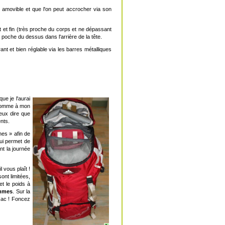
amovible et que l'on peut accrocher via son
aut et fin (très proche du corps et ne dépassant
 poche du dessus dans l'arrière de la tête.
ant et bien réglable via les barres métalliques
ue je l'aurai
Comme à mon
peux dire que
nts.
es » afin de
ui permet de
t la journée
l vous plaît !
sont limitées,
et le poids à
emmes
. Sur la
sac ! Foncez