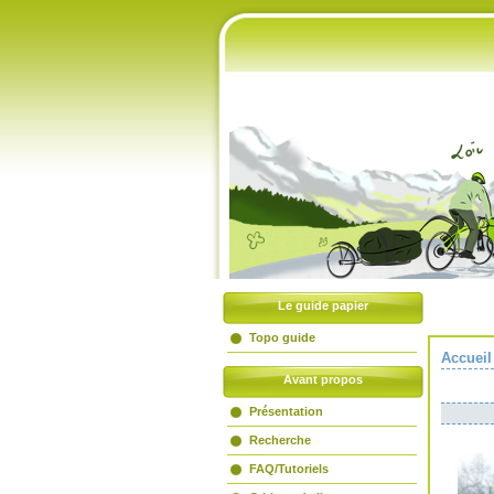
Accueil
Livre d'or
Liens amis
Le guide papier
Topo guide
Accueil
Avant propos
Présentation
Recherche
FAQ/Tutoriels