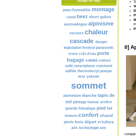
Nuage de tags
S
V
montage
humidité
pneu
D
P
beez
short
canal
guêtre
M
alpinisme
eurovelogex
P
P
chaleur
secours
cascade
danger
II] 
legislation
festival
panasonic
porte
croix
crêt d'eau
bagage
solidité
voiture
selle
smartphone
comment
vallée
thermolactyl
pompe
msr
yaksite
sommet
tapis de
étanche
aluminium
sol
pilotage
hamac
arrière
pied
himalaya
gourde
fait
confort
chaud
maison
tubus
bois
départ
pixels
xt
ain
technologie
axe
compart