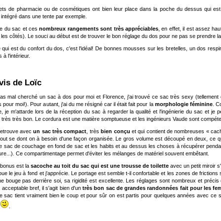
ets de pharmacie ou de cosmétiques ont bien leur place dans la poche du dessus qui est 
 intégré dans une tente par exemple.
e du sac et ces
nombreux rangements sont très appréciables
, en effet, il est assez h
 les côtés). Le souci au début est de trouver le bon réglage du dos pour ne pas se prendre la
 qui est du confort du dos, c'est l'idéal! De bonnes mousses sur les bretelles, un dos respir
à l'intérieur.
Avis de Loïc
as mal cherché un sac à dos pour moi et Florence, j'ai trouvé ce sac très sexy (tellement q
s pour moi!). Pour autant, j'ai du me résigné car il était fait pour la
morphologie féminine
. 
, je m'attarde lors de la réception du sac à regarder la qualité et l'ingénierie du sac et je 
u très très bon. Le cordura est une matière somptueuse et les ingénieurs Vaude sont compéte
retrouve avec
un sac très compact
, très
bien conçu
et qui contient de nombreuses « cach
tout se dont on à besoin d'une façon organisée. Le gros volume est découpé en deux, ce q
le sac de couchage en fond de sac et les habits et au dessus les choses à récupérer pendan
ture...). Ce compartimentage permet d'éviter les mélanges de matériel souvent embêtant.
t bonus est la
s
acoche au toit du sac qui est une trousse de toilette
avec un petit miroir s'i
ue le jeu à fond et j'apprécie. Le portage est semble t-il confortable et les zones de frictions 
ne bouge pas derrière soi, sa rigidité est excellente. Les réglages sont nombreux et précis 
 acceptable bref, il s'agit bien d'un
très bon sac de grandes randonnées fait pour les f
le sac tient vraiment bien le coup et pour sûr on est partis pour quelques années avec ce 
.