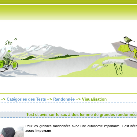
Partenaires
Flux RSS
=>
Catégories des Tests
=>
Randonnée
=>
Visualisation
Test et avis sur le sac à dos femme de grandes randonné
Pour les grandes randonnées avec une autonomie importante, il est néc
assez important
.