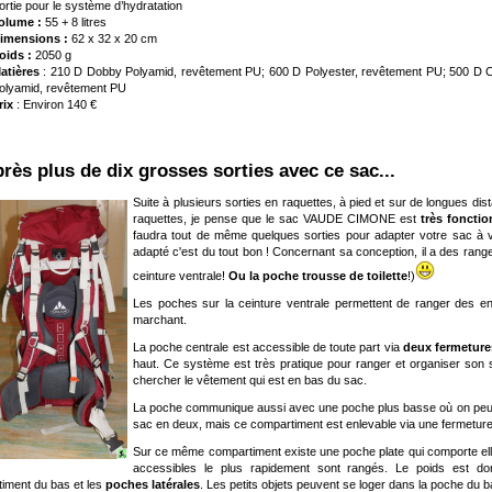
ortie pour le système d’hydratation
olume :
55 + 8 litres
imensions :
62 x 32 x 20 cm
oids :
2050 g
atières
: 210 D Dobby Polyamid, revêtement PU; 600 D Polyester, revêtement PU; 500 D 
olyamid, revêtement PU
rix
: Environ 140 €
Après plus de dix grosses sorties avec ce sac...
Suite à plusieurs sorties en raquettes, à pied et sur de longues d
raquettes, je pense que le sac VAUDE CIMONE est
très fonctio
faudra tout de même quelques sorties pour adapter votre sac à v
adapté c'est du tout bon ! Concernant sa conception, il a des rang
ceinture ventrale!
Ou la poche trousse de toilette
!)
Les poches sur la ceinture ventrale permettent de ranger des e
marchant.
La poche centrale est accessible de toute part via
deux fermeture
haut. Ce système est très pratique pour ranger et organiser son sa
chercher le vêtement qui est en bas du sac.
La poche communique aussi avec une poche plus basse où on peut 
sac en deux, mais ce compartiment est enlevable via une fermeture é
Sur ce même compartiment existe une poche plate qui comporte elle
accessibles le plus rapidement sont rangés. Le poids est don
iment du bas et les
poches latérales
. Les petits objets peuvent se loger dans la poche du b