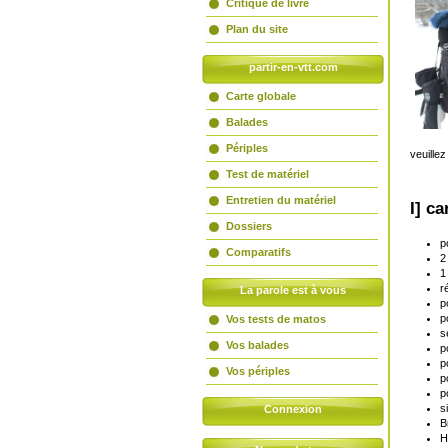
Critique de livre
Plan du site
partir-en-vtt.com
Carte globale
Balades
Périples
veuille
Test de matériel
Entretien du matériel
I] c
Dossiers
p
Comparatifs
2
1
r
La parole est à vous
p
p
Vos tests de matos
s
Vos balades
p
p
Vos périples
p
p
s
Connexion
B
H