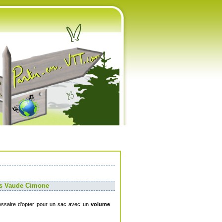
es Vaude Cimone
essaire d'opter pour un sac avec un
volume