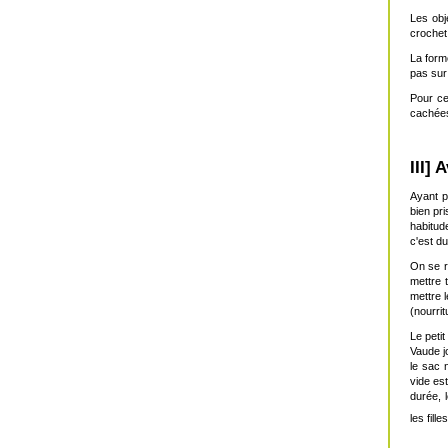
Les obj
crochet
La form
pas sur
Pour ce
cachées 
III] 
Ayant p
bien pri
habitude
c'est d
On se 
mettre 
mettre 
(nourri
Le peti
Vaude jo
le sac 
vide est
durée, 
les filles