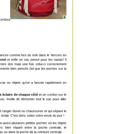
Cordura
istances comme lors du trek dans le Vercors en
nnel
et enfin un sac pensé pour les nanas! Il
otre dos mais une fois celui-ci correctement
ements bien pensés (tel que les poches sur la
ncas ou objets qu'on a besoin rapidement en
s éclairs de chaque côté
et un cordon sur le
c. Inutile de démonter tout le sac pour aller
ranger duvet ou chaussures et qui sépare le
clair. C'est donc selon votre envie du jour !
-aussi plusieurs petites poches où les objets
c bien réparti entre la poche centrale, le
as ou dans la poche de la ceinture ventrale.