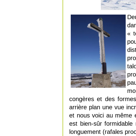
Deu
dan
« t
po
di
pr
ta
pr
pa
mon
congères et des formes
arrière plan une vue inc
et nous voici au même en
est bien-sûr formidable
longuement (rafales pro