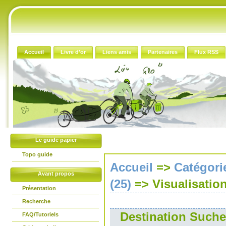
Accueil
Livre d'or
Liens amis
Partenaires
Flux RSS
Le guide papier
Topo guide
Accueil
=>
Catégori
Avant propos
(25)
=>
Visualisatio
Présentation
Recherche
Destination Suchet
FAQ/Tutoriels