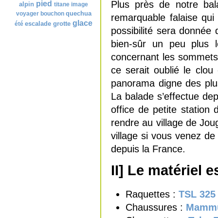
Plus près de notre ba
pied
alpin
titane
image
quechua
voyager
bouchon
remarquable falaise qui
glace
escalade
grotte
été
possibilité sera donnée d
bien-sûr un peu plus 
concernant les sommets 
ce serait oublié le clo
panorama digne des plu
La balade s’effectue dep
office de petite station 
rendre au village de Joug
village si vous venez de
depuis la France.
II] Le matériel e
Raquettes :
TSL 325
Chaussures :
Mammu