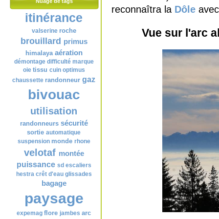
Nuage de tags
reconnaîtra la
Dôle
avec
itinérance
Vue sur l'arc 
roche
valserine
brouillard
primus
aération
himalaya
démontage
difficulté
marque
tissu
oie
cuin
optimus
gaz
randonneur
chaussette
bivouac
utilisation
sécurité
randonneurs
sortie
automatique
monde
suspension
rhone
velotaf
montée
puissance
sd
escaliers
hestra
crêt d'eau
glissades
bagage
paysage
flore
arc
expemag
jambes