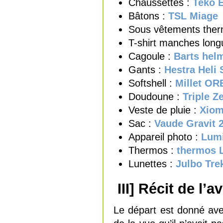
Chaussettes :
Teko E
Bâtons :
TSL Miage
Sous vêtements ther
T-shirt manches long
Cagoule :
Barts hel
Gants :
Hestra Heli 
Softshell :
Millet OR
Doudoune :
Triple Z
Veste de pluie :
Xiom
Sac :
Vaude Gravit 2
Appareil photo :
Lumi
Thermos :
thermos 
Lunettes :
Julbo Tre
III] Récit de l’a
Le départ est donné ave