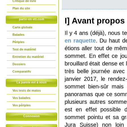
Critique de livre
Plan du site
I] Avant propos
partir-en-vtt.com
Carte globale
Il y 4 ans (déjà), nous 
Balades
en raquette
. Du haut d
Périples
étions aller tout de mêm
Test de matériel
sommet. En effet ce jour 
Entretien du matériel
brouillard était dense e
Dossiers
très belle journée ave
Comparatifs
janvier 2017, le rende
La parole est à vous
sommet bien-sûr mais a
Vos tests de matos
panoramas que ce sommet 
Vos balades
plusieurs autres sommet
Vos périples
est en effet possible 
sommet pointu et sa gr
Connexion
Jura Suisse) non loin