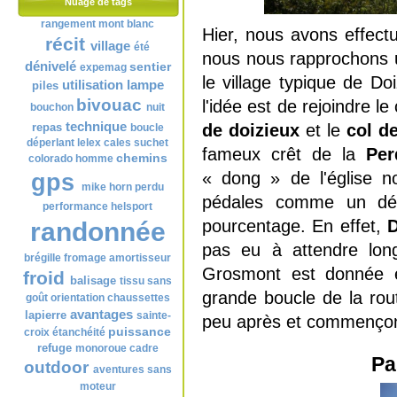
Nuage de tags
rangement
mont blanc
Hier, nous avons effect
récit
village
été
nous nous rapprochons un
dénivelé
sentier
expemag
le village typique de Do
utilisation
lampe
piles
bivouac
l'idée est de rejoindre le
bouchon
nuit
technique
de doizieux
et le
col de
repas
boucle
déperlant
lelex
cales
suchet
fameux crêt de la
Per
chemins
colorado
homme
« dong » de l'église n
gps
mike horn
perdu
pédales comme un dépa
performance
helsport
pourcentage. En effet,
D
randonnée
pas eu à attendre long
brégille
fromage
amortisseur
Grosmont est donnée e
froid
balisage
tissu
sans
grande boucle de la rou
goût
orientation
chaussettes
avantages
lapierre
sainte-
peu après et commençon
puissance
croix
étanchéité
refuge
monoroue
cadre
Pa
outdoor
aventures
sans
moteur