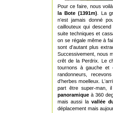
Pour ce faire, nous voilà
la Bote (1391m)
. La g
n'est jamais donné po
caillouteux qui descend
suite techniques et cas
on se régale même à fai
sont d'autant plus extr
Successivement, nous mo
crêt de la Perdrix. Le 
tournons à gauche et o
randonneurs, recevon
d'herbes moelleux. L'ar
part être super-man, i
panoramique
à 360 degr
mais aussi la
vallée 
déplacement mais aujourd