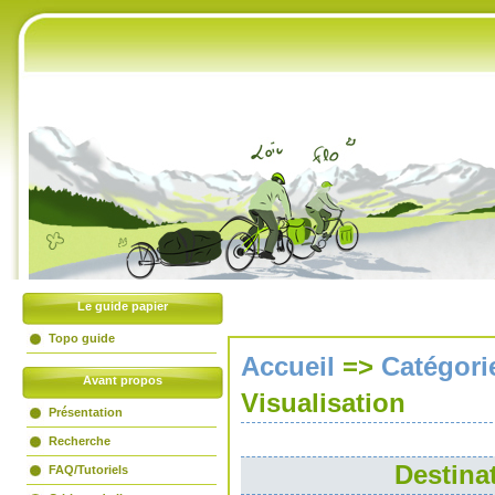
Accueil
Livre d'or
Liens amis
Partenaires
Flux RSS
Le guide papier
Topo guide
Accueil
=>
Catégori
Avant propos
Visualisation
Présentation
Recherche
Destina
FAQ/Tutoriels