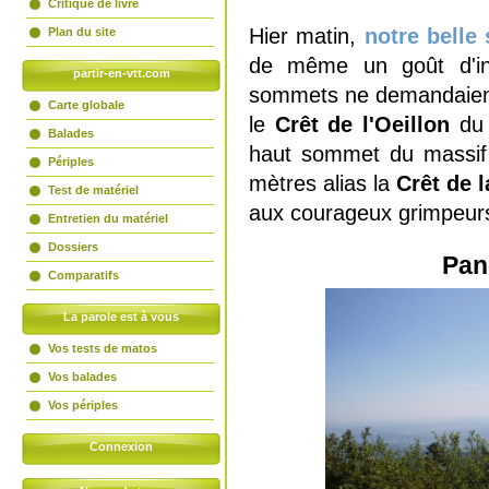
Critique de livre
Hier matin,
notre belle
Plan du site
de même un goût d'ina
partir-en-vtt.com
sommets ne demandaient 
Carte globale
le
Crêt de l'Oeillon
du 
Balades
haut sommet du massif
Périples
mètres alias la
Crêt de l
Test de matériel
aux courageux grimpeur
Entretien du matériel
Dossiers
Pano
Comparatifs
La parole est à vous
Vos tests de matos
Vos balades
Vos périples
Connexion