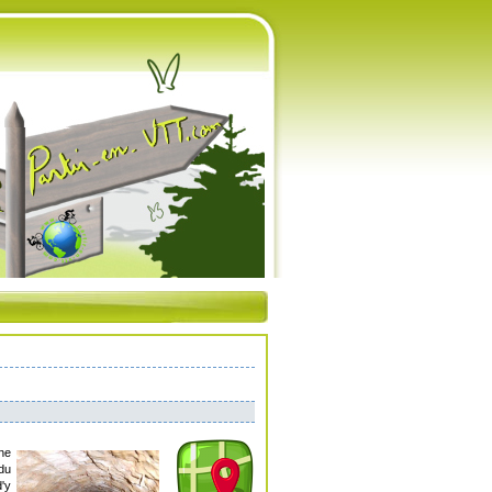
une
 du
'y