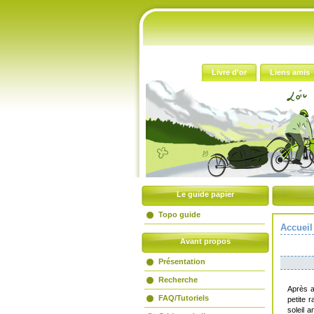
Accueil
Livre d'or
Liens amis
Le guide papier
Topo guide
Accueil
Avant propos
Présentation
Recherche
Après a
FAQ/Tutoriels
petite 
soleil 