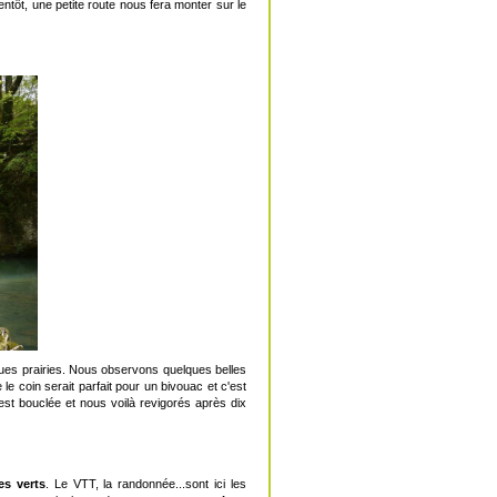
tôt, une petite route nous fera monter sur le
ques prairies. Nous observons quelques belles
 le coin serait parfait pour un bivouac et c'est
e est bouclée et nous voilà revigorés après dix
es verts
. Le VTT, la randonnée...sont ici les