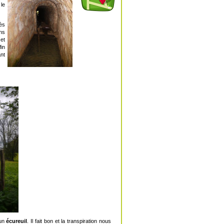
le
Dès
ons
et
in
ant
 un
écureuil
. Il fait bon et la transpiration nous