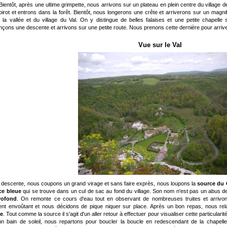
 Bientôt, après une ultime grimpette, nous arrivons sur un plateau en plein centre du village 
irot et entrons dans la forêt. Bientôt, nous longerons une crête et arriverons sur un magni
 la vallée et du village du Val. On y distingue de belles falaises et une petite chapell
ons une descente et arrivons sur une petite route. Nous prenons cette dernière pour arriver
Vue sur le Val
 descente, nous coupons un grand virage et sans faire exprès, nous loupons la
source du
e bleue
qui se trouve dans un cul de sac au fond du village. Son nom n'est pas un abus de
rofond
. On remonte ce cours d'eau tout en observant de nombreuses truites et arrivon
ent envoûtant et nous décidons de pique niquer sur place. Après un bon repas, nous re
le
. Tout comme la source il s'agit d'un aller retour à effectuer pour visualiser cette particular
n bain de soleil, nous repartons pour boucler la boucle en redescendant de la chapelle 