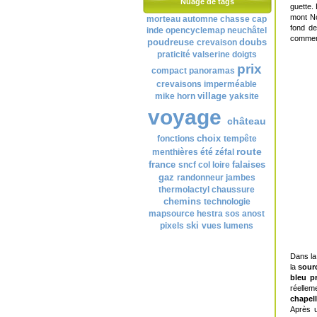
Nuage de tags
guette.
mont No
morteau
automne
chasse
cap
fond de
inde
opencyclemap
neuchâtel
commenç
poudreuse
doubs
crevaison
praticité
valserine
doigts
prix
compact
panoramas
crevaisons
imperméable
village
mike horn
yaksite
voyage
château
choix
fonctions
tempête
route
menthières
été
zéfal
france
falaises
sncf
col
loire
gaz
randonneur
jambes
thermolactyl
chaussure
chemins
technologie
mapsource
hestra
sos
anost
ski
pixels
vues
lumens
Dans la
la
sourc
bleu p
réellem
chapel
Après u