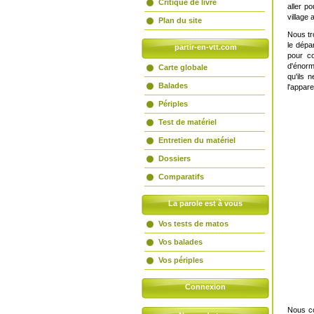
Critique de livre
aller p
village
Plan du site
Nous tr
le dépa
partir-en-vtt.com
pour c
d'énorm
Carte globale
qu'ils 
Balades
l'appar
Périples
Test de matériel
Entretien du matériel
Dossiers
Comparatifs
La parole est à vous
Vos tests de matos
Vos balades
Vos périples
Connexion
Nous co