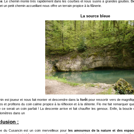
ce
. Le chemin monte très rapidement dans les courbes et nous suons à grandes gouttes. Bien
et un petit chemin accueillant nous offre un terrain propice à la flânerie.
La source bleue
in est joueur et nous fait monter et descendre dans la
forêt
pour ressortir vers de magnifi
s et profitons du coin calme propice à la réflexion et à la détente. Flo me fait remarquer que
e ce serait un coin parfait ! La descente arrive et fait chauffer les genoux. Enfin, la boucl
kilomètres dans un
lusion :
ée du Cusancin est un coin merveilleux pour
les amoureux de la nature et des espac