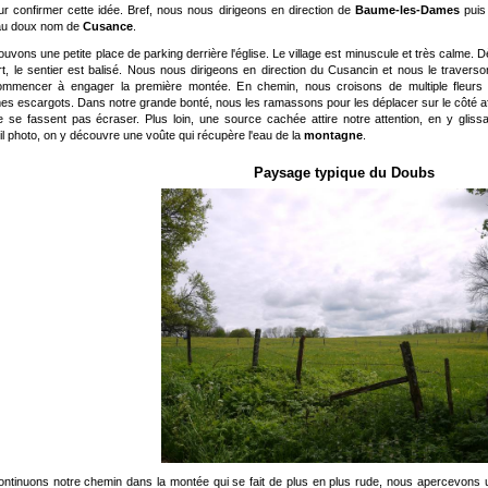
our confirmer cette idée. Bref, nous nous dirigeons en direction de
Baume-les-Dames
puis 
 au doux nom de
Cusance
.
ouvons une petite place de parking derrière l'église. Le village est minuscule et très calme. 
rt, le sentier est balisé. Nous nous dirigeons en direction du Cusancin et nous le travers
ommencer à engager la première montée. En chemin, nous croisons de multiple fleurs 
es escargots. Dans notre grande bonté, nous les ramassons pour les déplacer sur le côté af
ne se fassent pas écraser. Plus loin, une source cachée attire notre attention, en y gliss
eil photo, on y découvre une voûte qui récupère l'eau de la
montagne
.
Paysage typique du Doubs
ntinuons notre chemin dans la montée qui se fait de plus en plus rude, nous apercevons