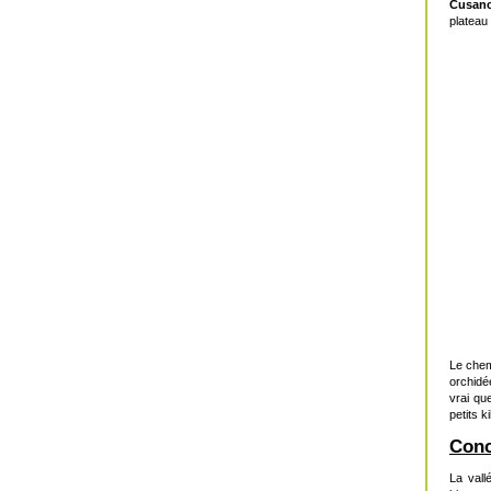
Cusan
plateau 
Le chem
orchidée
vrai qu
petits 
Conc
La vall