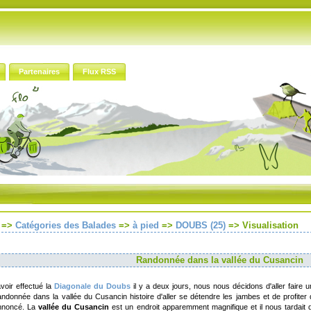
Partenaires
Flux RSS
=>
Catégories des Balades
=>
à pied
=>
DOUBS (25)
=>
Visualisation
Randonnée dans la vallée du Cusancin
voir effectué la
Diagonale du Doubs
il y a deux jours, nous nous décidons d'aller faire 
randonnée dans la vallée du Cusancin histoire d'aller se détendre les jambes et de profiter
annoncé. La
vallée du Cusancin
est un endroit apparemment magnifique et il nous tardait d