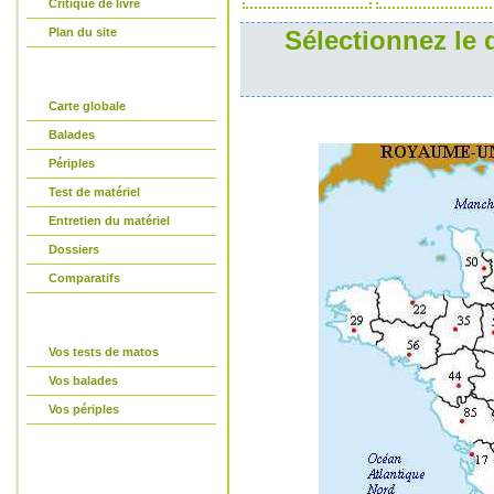
Critique de livre
Plan du site
Sélectionnez le 
partir-en-vtt.com
Carte globale
Balades
Périples
Test de matériel
Entretien du matériel
Dossiers
Comparatifs
La parole est à vous
Vos tests de matos
Vos balades
Vos périples
Connexion