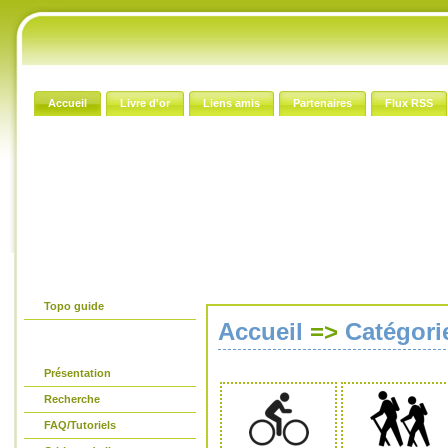
Accueil
Livre d'or
Liens amis
Partenaires
Flux RSS
Le guide papier
Topo guide
Accueil
=>
Catégori
Avant propos
Présentation
Recherche
FAQ/Tutoriels