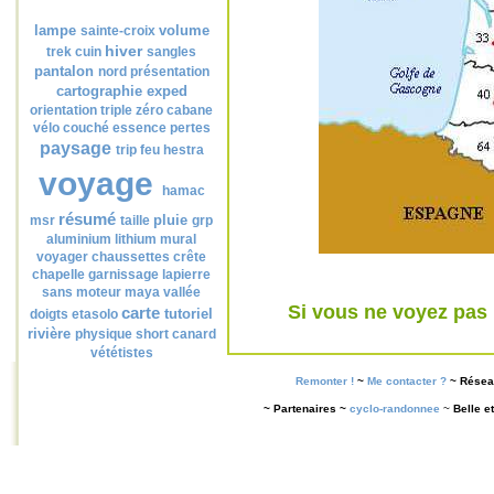
Nuage de tags
lampe
volume
sainte-croix
hiver
trek
cuin
sangles
pantalon
nord
présentation
cartographie
exped
orientation
triple zéro
cabane
vélo couché
essence
pertes
paysage
trip
feu
hestra
voyage
hamac
résumé
pluie
msr
taille
grp
aluminium
lithium
mural
voyager
chaussettes
crête
chapelle
garnissage
lapierre
sans moteur
maya
vallée
Si vous ne voyez pas l
carte
tutoriel
doigts
etasolo
rivière
physique
short
canard
vététistes
Remonter !
~
Me contacter ?
~
Résea
~ Partenaires ~
cyclo-randonnee
~
Belle e