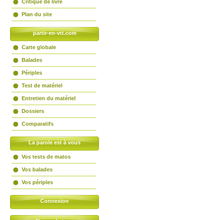
Critique de livre
Plan du site
partir-en-vtt.com
Carte globale
Balades
Périples
Test de matériel
Entretien du matériel
Dossiers
Comparatifs
La parole est à vous
Vos tests de matos
Vos balades
Vos périples
Connexion