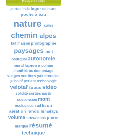
Nuage de tags
léger
pertes
inde
ceinture
poche à eau
nature
cales
chemin
alpes
photographie
fait maison
paysages
nuit
autonomie
pourquoi
lapierre
mural
pompe
menthières
démontage
sentiers
vosges
yak
bretelles
julbo
déperlant
technologie
velotaf
vidéo
tubus
solidité
sorties
partir
mont
suspension
lison
écologique
sud
aération
rando
himalaya
volume
pierre
crevaisons
résumé
marque
technique