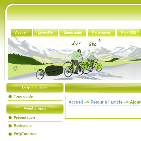
Accueil
Livre d'or
Liens amis
Partenaires
Flux RSS
Le guide papier
Topo guide
Accueil
=>
Retour à l'article
=>
Ajout
Avant propos
Présentation
Recherche
FAQ/Tutoriels