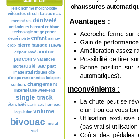
Nuage de tags
chaussures automatiq
lelex
homme
morphologie
vététistes
strech
bateau
mac
dénivelé
Avantages :
menthières
anti-odeurs
bernard
or blanc
technologie
orage
porter
Accroche ferme sur l
enfant
degrés
piste
sainte-
Gain de performance (
pierre
bagage
croix
salewa
Amélioration assez r
sentier
départ
hové
Possibilité de tirer 
parcours
vacances
ski
sac
Bonne position sur l
pilat
morteau
statistiques
image
gîte
automatiques).
randonnées
d'étape
helsport
changement
sentiers
Inconvénients :
imperméable
week-end
single track
La chute peut se rév
hameau
étanchéité
partir
cap
d'un trou ou vous to
volume
legislation
Utilisation exclusiv
bivouac
mural
(pas vrai si utilisati
sud
Coûts des pédales a