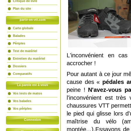
Critique de livre
Plan du site
partir-en-vtt.com
Carte globale
Balades
Périples
Test de matériel
L'inconvénient en cas
Entretien du matériel
accrocher !
Dossiers
Pour autant à ce jour mê
Comparatifs
cause des «
pédales a
La parole est à vous
peine !
N'avez-vous pa
Vos tests de matos
l'inconvénient est très
Vos balades
chaussures VTT permette
Vos périples
le pied qui glisse lors d
Connexion
maîtrise du vélo (a
montée...).Essayons de 