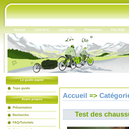
Accueil
Livre d'or
Liens amis
Partenaires
Flux RSS
Le guide papier
Topo guide
Accueil
=>
Catégori
Avant propos
Présentation
Test des chaus
Recherche
FAQ/Tutoriels