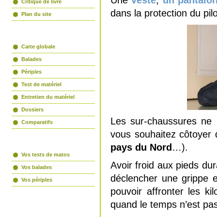
Une
veste
,
un pantalon
Critique de livre
dans la protection du pil
Plan du site
partir-en-vtt.com
Carte globale
Balades
Périples
Test de matériel
Entretien du matériel
Dossiers
Les sur-chaussures ne p
Comparatifs
vous souhaitez côtoyer 
La parole est à vous
pays du Nord
…).
Vos tests de matos
Avoir froid aux pieds dur
Vos balades
déclencher une grippe e
Vos périples
pouvoir affronter les ki
Connexion
quand le temps n’est pa