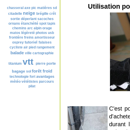
Nuage de tags
Utilisation 
chasseral
axe
pic
matières
sd
neige
citadelle
brégille
crêt
sortie
déperlant
sacoches
ornans
étanchéité
spot
tapis
chemins
arc alpin
orage
matos
légèreté
photos
usb
frontière
freins
amortisseur
tutoriel
osprey
falaises
cycliste
air
pied
rangement
balade
ville
cartographie
vtt
porte
titanium
pierre
forêt
froid
bagage
sol
avantages
technologie
fort
météo
vététistes
parcours
pilat
C’est p
d'achet
durant l