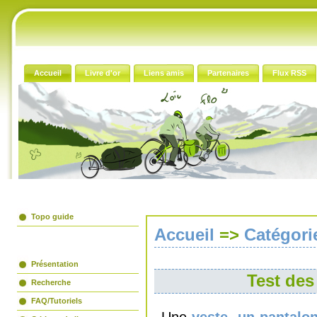
Accueil
Livre d'or
Liens amis
Partenaires
Flux RSS
Le guide papier
Topo guide
Accueil
=>
Catégori
Avant propos
Présentation
Test des
Recherche
FAQ/Tutoriels