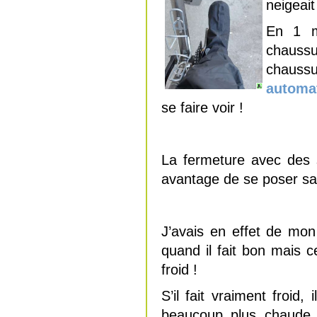
neigeai
En 1 m
chauss
chaussu
automa
se faire voir !
La fermeture avec des s
avantage de se poser s
J’avais en effet de mon
quand il fait bon mais ce
froid !
S’il fait vraiment froid,
beaucoup plus chaude p