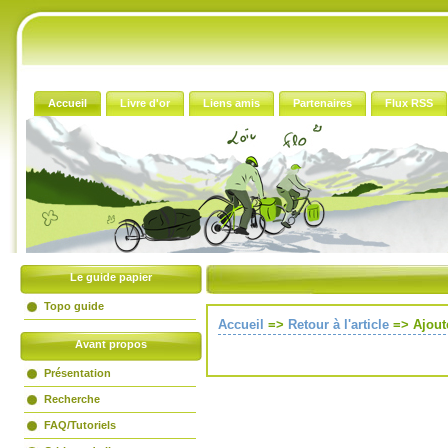
Accueil
Livre d'or
Liens amis
Partenaires
Flux RSS
Le guide papier
Topo guide
Accueil
=>
Retour à l'article
=>
Ajout
Avant propos
Présentation
Recherche
FAQ/Tutoriels