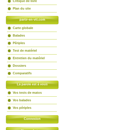
Critique de livre
Plan du site
partir-en-vtt.com
Carte globale
Balades
Périples
Test de matériel
Entretien du matériel
Dossiers
Comparatifs
La parole est à vous
Vos tests de matos
Vos balades
Vos périples
Connexion