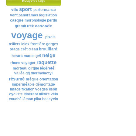
Nuage de tags
sport
ville
performance
vent
panoramas
legislation
casque
morphologie
perdu
cascade
gratuit
trek
voyage
pixels
œillets
lelex
frontière
gorges
brouillard
orage
crêt d'eau
neige
hestra
matos
gr9
raquette
rhone
voyager
morteau
cirque
légèreté
vallée
gtj
thermolactyl
résumé
brégille
orientation
imperméable
démontage
image
fixation
vosges
lison
cycliste
itinérant
nièvre
vélo
couché
léman
pilat
beecyclo