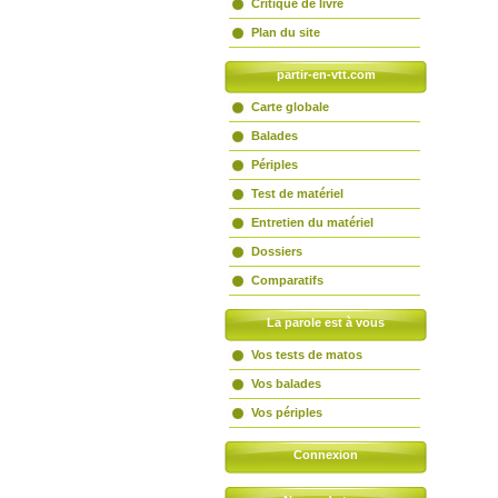
Critique de livre
Plan du site
partir-en-vtt.com
Carte globale
Balades
Périples
Test de matériel
Entretien du matériel
Dossiers
Comparatifs
La parole est à vous
Vos tests de matos
Vos balades
Vos périples
Connexion