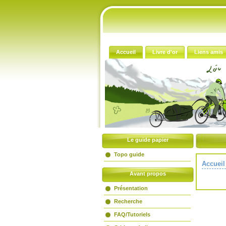
Accueil
Livre d'or
Liens amis
Le guide papier
Topo guide
Accueil
Avant propos
Présentation
Recherche
FAQ/Tutoriels