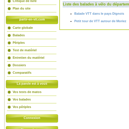
Critique de livre
Liste des balades à vélo du dépar
Plan du site
Balade VTT dans le pays Dignois
partir-en-vtt.com
Petit tour de VTT autour de Moriez
Carte globale
Balades
Périples
Test de matériel
Entretien du matériel
Dossiers
Comparatifs
La parole est à vous
Vos tests de matos
Vos balades
Vos périples
Connexion