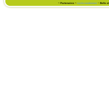
~ Partenaires ~
cyclo-randonnee
~
Belle e