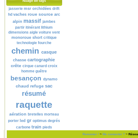
Nuage de tags
msr
orchidées
jasserie
drift
roue
source
vaches
arc
hd
massif
alpin
jambes
partir
itinérant
lithium
dimensions
aigle
voiture
vent
monoroue
short
critique
technologie
fourche
chemin
casque
cartographie
chasse
crête
croix
cirque
canard
homme
guêtre
besançon
dynamo
sac
chaud
refuge
résumé
raquette
aération
bretelles
morteau
gr
led
porter
optimus
degrés
train
carbone
pieds
Remonter !
~
Me contacter ?
~
Résea