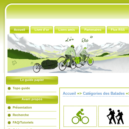
Accueil
Livre d'or
Liens amis
Partenaires
Flux RSS
Le guide papier
Topo guide
Accueil
=>
Catégories des Balades
=
Avant propos
Présentation
Recherche
FAQ/Tutoriels