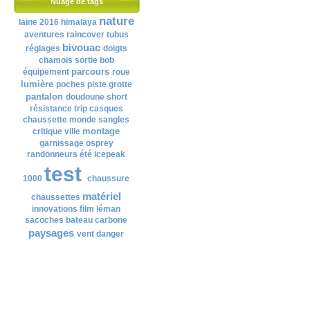
Nuage de tags
nature
laine
2016
himalaya
aventures
raincover
tubus
bivouac
réglages
doigts
chamois
sortie
bob
parcours
équipement
roue
lumière
poches
piste
grotte
pantalon
doudoune
short
résistance
trip
casques
chaussette
monde
sangles
montage
critique
ville
garnissage
osprey
randonneurs
été
icepeak
test
1000
chaussure
matériel
chaussettes
innovations
film
léman
sacoches
bateau
carbone
paysages
vent
danger