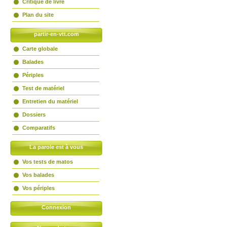
Critique de livre
Plan du site
partir-en-vtt.com
Carte globale
Balades
Périples
Test de matériel
Entretien du matériel
Dossiers
Comparatifs
La parole est à vous
Vos tests de matos
Vos balades
Vos périples
Connexion