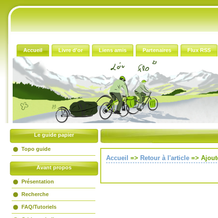
Accueil
Livre d'or
Liens amis
Partenaires
Flux RSS
Le guide papier
Topo guide
Accueil
=>
Retour à l'article
=>
Ajout
Avant propos
Présentation
Recherche
FAQ/Tutoriels