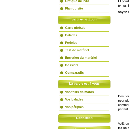
Critique de livre
Et pour
temps f
Plan du site
soyez 
partir-en-vtt.com
Carte globale
Balades
Périples
Test de matériel
Entretien du matériel
Dossiers
Comparatifs
La parole est à vous
Vos tests de matos
Des bon
Vos balades
peut pl
commenc
Vos périples
partent
Connexion
Voilà u
fait un