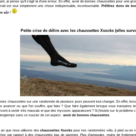
tant, je pense qu’il s’agit là d’une erreur. En effet, avoir de bonnes chaussettes pour une 
roid est tout simplement une chose indispensable, incontournable.
Préférez donc de bo
en sûr
!
Petite crise de délire avec les chaussettes Xsocks (elles survol
nes chaussettes sur une randonnée de plusieurs jours peuvent tout changer. En effet, lors
us avancer ou que l’on souffre, que faire ? Que faire également lorsque vous transpirez 
ent à sentir très mauvais et que des mycoses apparaissent ? Si j’insiste sur le problème 
 longtemps sans ce soucier de cet aspect :
avoir de bonnes chaussettes
.
n an que nous utilisons des
chaussettes Xsocks
pour nos randonnées vélo, à pied ou en r
 choc par rapport à des chaussettes bas de gammes. Plus d’ampoules, moins de frottements,