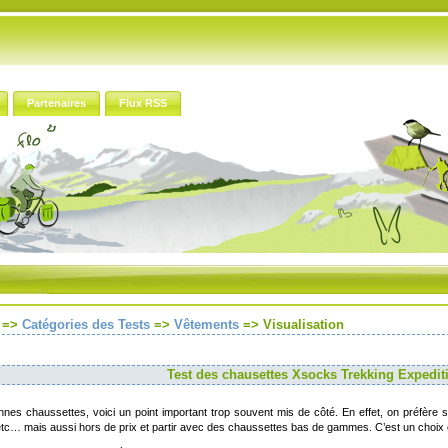
Partenaires
Flux RSS
=>
Catégories des Tests
=>
Vêtements
=>
Visualisation
Test des chausettes Xsocks Trekking Expedit
nes chaussettes, voici un point important trop souvent mis de côté. En effet, on préfère 
etc… mais aussi hors de prix et partir avec des chaussettes bas de gammes. C’est un choix