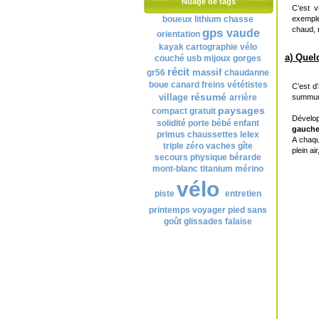
Nuage de tags
C’est v
exemple
boueux
lithium
chasse
chaud, n
gps
vaude
orientation
kayak
cartographie
vélo
a) Quel
couché
usb
mijoux
gorges
récit
massif
gr56
chaudanne
boue
canard
freins
vététistes
C’est d
résumé
village
summum 
arrière
paysages
compact
gratuit
Dévelop
solidité
porte bébé
enfant
gauch
primus
chaussettes
lelex
A chaqu
triple zéro
vaches
gîte
plein ai
secours
physique
bérarde
mont-blanc
titanium
mérino
vélo
piste
entretien
printemps
voyager
pied
sans
goût
glissades
falaise