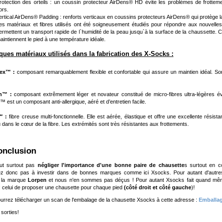
rotection des orteils : un coussin protecteur AirDens® HD évite les problèmes de frottem
ors.
ertical AirDens® Padding : renforts verticaux en coussins protecteurs AirDens® qui protège l
es matériaux et fibres utilisés ont été soigneusement étudiés pour répondre aux nouvelles
ermettent un transport rapide de l`humidité de la peau jusqu`à la surface de la chaussette. 
aintiennent le pied à une température idéale.
ques matériaux utilisés dans la fabrication des X-Socks :
ex™ :
composant remarquablement flexible et confortable qui assure un maintien idéal. So
n™ :
composant extrêmement léger et novateur constitué de micro-fibres ultra-légères év
™ est un composant anti-allergique, aéré et d’entretien facile.
™ :
fibre creuse multi-fonctionnelle. Elle est aérée, élastique et offre une excellente résis
 dans le cœur de la fibre. Les extrémités sont très résistantes aux frottements.
Conclusion
aut surtout pas
négliger l'importance d'une bonne paire de chausette
s surtout en con
tez donc pas à investir dans de bonnes marques comme ici Xsocks. Pour autant d'autr
 la marque
Lorpen
et nous n'en sommes pas déçus ! Pour autant Xsocks fait quand mêm
 : celui de proposer une chausette pour chaque pied
(côté droit et côté gauche
)!
urrez télécharger un scan de l'embalage de la chausette Xsocks à cette adresse :
Emballa
sorties!