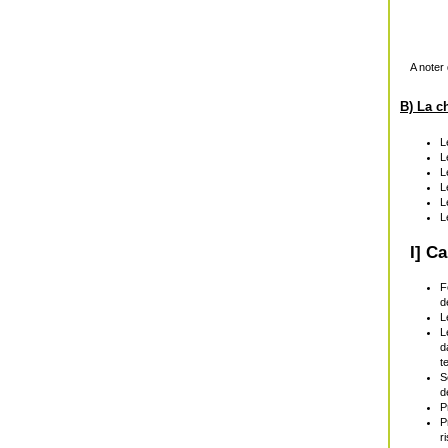
A noter 
B) La c
L
L
L
L
L
L
I] C
F
d
L
L
d
t
S
d
P
P
r