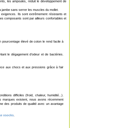
ents, les ampoules, réduit le développement de
a jambe sans serrer les muscles du mollet.
 exigences. Ils sont extrêmement résistants et
Ces composants sont par ailleurs confortables et
n pourcentage élevé de coton le rend facile à
itant le dégagement d’odeur et de bactéries.
tance aux chocs et aux pressions grâce à l’air
ditions difficiles (froid, chaleur, humidité...).
es marques existent, nous avons récemment
e des produits de qualité avec un avantage
ge xsocks
.