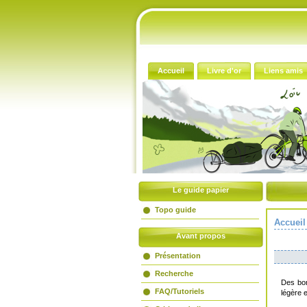
Accueil
Livre d'or
Liens amis
Le guide papier
Topo guide
Accueil
Avant propos
Présentation
Recherche
Des bon
FAQ/Tutoriels
légère 