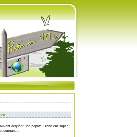
ion
souvent acquérir une popote Titane car super
 et pourtant…