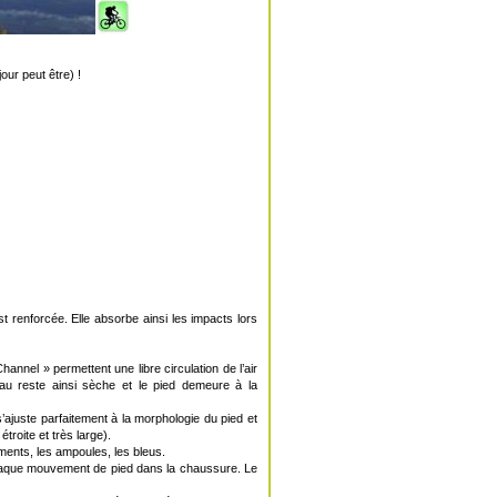
our peut être) !
t renforcée. Elle absorbe ainsi les impacts lors
annel » permettent une libre circulation de l’air
eau reste ainsi sèche et le pied demeure à la
s’ajuste parfaitement à la morphologie du pied et
troite et très large).
ments, les ampoules, les bleus.
 chaque mouvement de pied dans la chaussure. Le