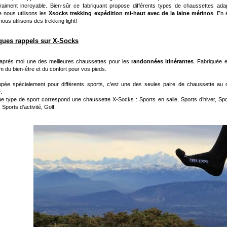
raiment incroyable. Bien-sûr ce fabriquant propose différents types de chaussettes adap
 nous utilisons les
Xsocks trekking expédition
mi-haut avec de la laine mérinos
. En 
ous utilisons des trekking light!
ques rappels sur X-Socks
’après moi une des meilleures chaussettes pour les
randonnées itinérantes
. Fabriquée e
du bien-être et du confort pour vos pieds.
pée spécialement pour différents sports, c’est une des seules paire de chaussette au
e
.
e type de sport correspond une chaussette X-Socks : Sports en salle, Sports d’hiver, Sp
r, Sports d’activité, Golf.