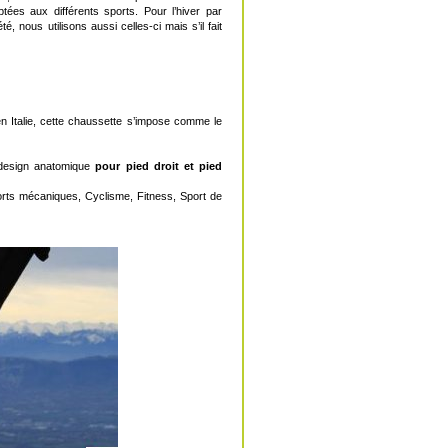
tées aux différents sports. Pour l’hiver par
été, nous utilisons aussi celles-ci mais s’il fait
n Italie, cette chaussette s’impose comme le
 design anatomique
pour pied droit et pied
orts mécaniques, Cyclisme, Fitness, Sport de