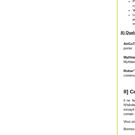
P
c
V
L
p
m
A) Quel
AirGoT
porter.
Mythla
Mythlan
Robur
contenu
II] 
Il ne f
N'hési
essayé
certain
Vous po
Bonnes 