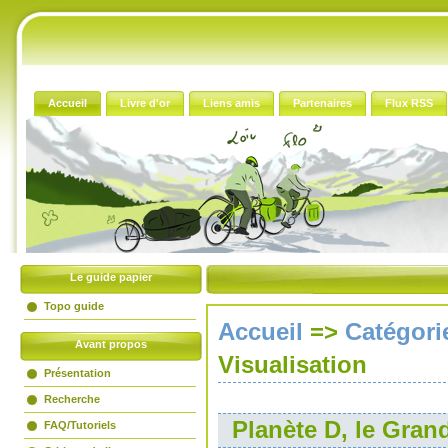
Accueil
Livre d'or
Liens amis
Partenaires
Flux RSS
Le guide papier
Topo guide
Accueil
=>
Catégori
Avant propos
Visualisation
Présentation
Recherche
Planète D, le Gran
FAQ/Tutoriels