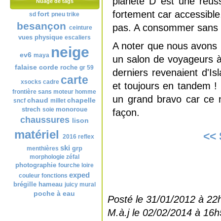
planète D est une réus
Nuage de tags
fortement car accessible,
fort
sd
pneu
trike
besançon
pas. A consommer sans 
ceinture
vues
physique
escaliers
A noter que nous avons 
neige
ev6
maya
un salon de voyageurs à
falaise
corde
roche
gr 59
derniers revenaient d'Isl
carte
xsocks
cadre
et toujours en tandem ! 
frontière
sans moteur
homme
un grand bravo car ce n
chaud
chapelle
sncf
millet
strech
monoroue
soie
façon.
chaussures
lison
matériel
<< 
2016
reflex
ski
grp
menthières
morphologie
zéfal
photographie
fourche
loire
exped
couleur
fonctions
brégille
hameau
juicy
mural
poche à eau
Posté le 31/01/2012 à 22
M.à.j le 02/02/2014 à 16