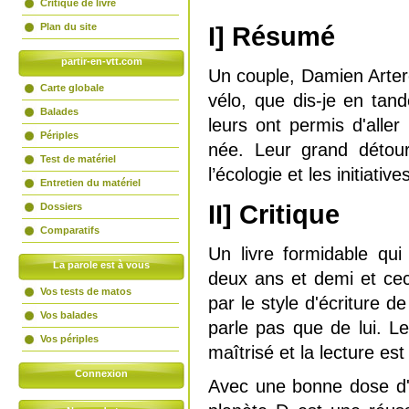
Critique de livre
Plan du site
I] Résumé
partir-en-vtt.com
Un couple, Damien Arter
Carte globale
vélo, que dis-je en tan
Balades
leurs ont permis d'alle
Périples
née. Leur grand détour 
Test de matériel
l’écologie et les initiativ
Entretien du matériel
II] Critique
Dossiers
Comparatifs
Un livre formidable qu
La parole est à vous
deux ans et demi et cec
Vos tests de matos
par le style d'écriture d
Vos balades
parle pas que de lui. Le
Vos périples
maîtrisé et la lecture est
Connexion
Avec une bonne dose d'