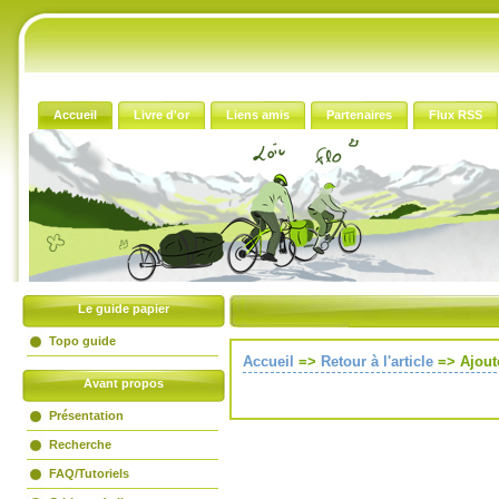
Accueil
Livre d'or
Liens amis
Partenaires
Flux RSS
Le guide papier
Topo guide
Accueil
=>
Retour à l'article
=>
Ajout
Avant propos
Présentation
Recherche
FAQ/Tutoriels