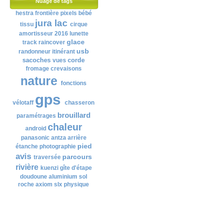
Nuage de tags
hestra
frontière
pixels
bébé
jura
lac
tissu
cirque
amortisseur
2016
lunette
glace
track
raincover
usb
randonneur
itinérant
sacoches
corde
vues
fromage
crevaisons
nature
fonctions
gps
vélotaff
chasseron
brouillard
paramétrages
chaleur
android
panasonic
antza
arrière
pied
étanche
photographie
avis
parcours
traversée
rivière
kuenzi
gîte d'étape
doudoune
aluminium
sol
roche
axiom
slx
physique