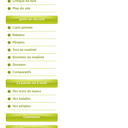
Critique de livre
Plan du site
partir-en-vtt.com
Carte globale
Balades
Périples
Test de matériel
Entretien du matériel
Dossiers
Comparatifs
La parole est à vous
Vos tests de matos
Vos balades
Vos périples
Connexion